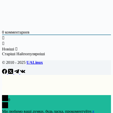
0
комментариев
Новіші
Старіші
Найпопулярніші
© 2010 - 2025
UALinux
0
Ми любимо ваші думки, будь ласка, прокоментуйте.
x