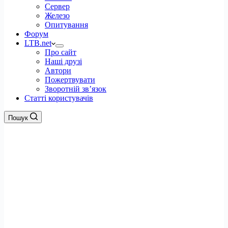
Сервер
Железо
Опитування
Форум
LTB.net
Про сайт
Наші друзі
Автори
Пожертвувати
Зворотній зв’язок
Статті користувачів
Пошук