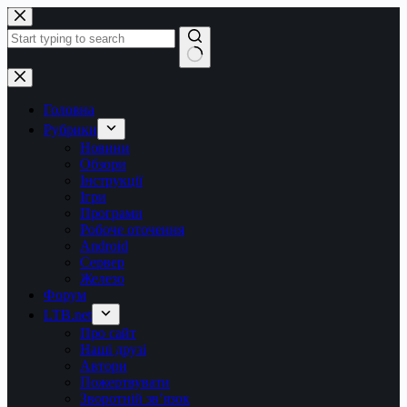
Перейти
до
вмісту
Немає
результатів
Головна
Рубрики
Новини
Обзори
Інструкції
Ігри
Програми
Робоче оточення
Android
Сервер
Железо
Форум
LTB.net
Про сайт
Наші друзі
Автори
Пожертвувати
Зворотній зв’язок