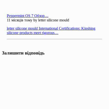
Peppermint OS 7 Обзор…
11 місяців тому by letter silicone mould
letter silicone mould International Certifications: Kinshing
silicone products meet rigorous…
Залишити відповідь