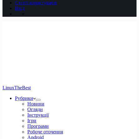
Статті користувачів
Вхід
LinuxTheBest
Рубрики
Новини
Огляди
Інструкції
Ігри
Програми
Робоче оточення
Android