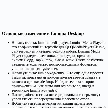
Основные изменение в Lumina Desktop
Новая утилита: lumina-mediaplayer. Lumina Media Player –
это графический интерфейс для Qt QMediaPlayer Classic,
с интеграцией интернет-радио Pandora. Lumina Media
Player поддерживает множество аудиоформатов,
включая .ogg, .mp3, .mp4, .flac и .wmv. Также возможно
увеличить количество воспроизводимых форматов,
установив плагин gstreamer.
Новая утилита: lumina-xdg-entry . Это еще одна простая
утилита, призванная помочь пользователям создавать
записи и ярлыки .desktop. Найдите ее в категории
приложений -> Утилиты или откройте ее, введя в
терминале lumina-xdg-entry.
Папки рабочего стола интегрированы и теперь могут
управляться непосредственно с рабочего стола.
Добавлена ​​автоматическая миграция параметров
настольного монитора (только один монитор, на данный