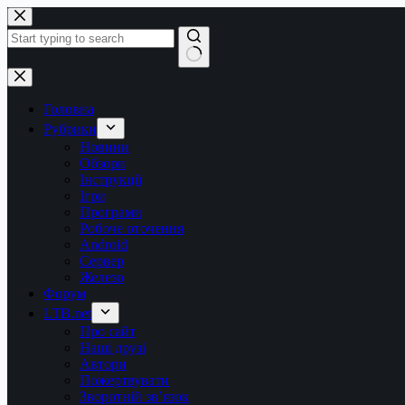
Перейти
до
вмісту
Немає
результатів
Головна
Рубрики
Новини
Обзори
Інструкції
Ігри
Програми
Робоче оточення
Android
Сервер
Железо
Форум
LTB.net
Про сайт
Наші друзі
Автори
Пожертвувати
Зворотній зв’язок