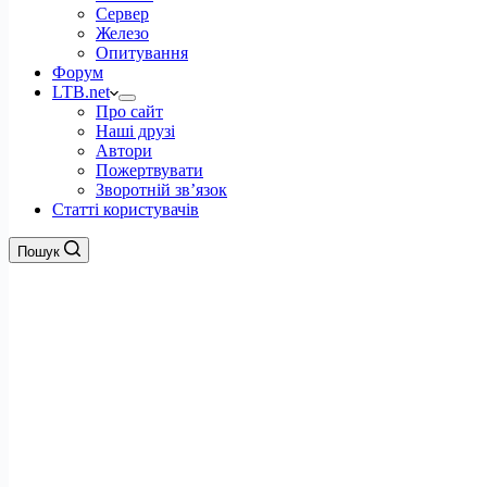
Сервер
Железо
Опитування
Форум
LTB.net
Про сайт
Наші друзі
Автори
Пожертвувати
Зворотній зв’язок
Статті користувачів
Пошук