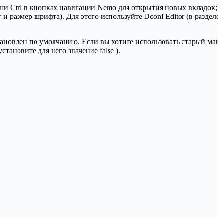
иши Ctrl в кнопках навигации Nemo для открытия новых вкладок;
 размер шрифта). Для этого используйте Dconf Editor (в разделе 
ановлен по умолчанию. Если вы хотите использовать старый маке
становите для него значение false ).