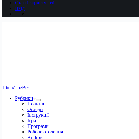
Статті користувачів
Вхід
LinuxTheBest
Рубрики
Новини
Огляди
Інструкції
Ігри
Програми
Робоче оточення
Android