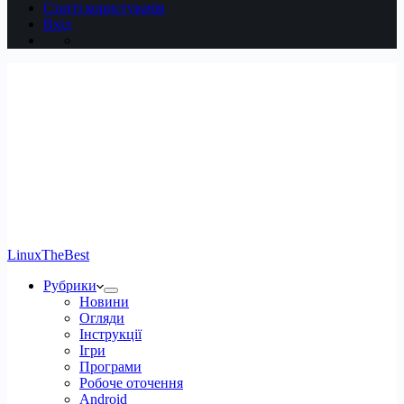
Статті користувачів
Вхід
LinuxTheBest
Рубрики
Новини
Огляди
Інструкції
Ігри
Програми
Робоче оточення
Android