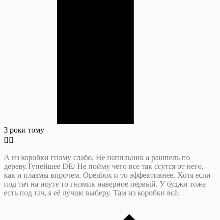
3 роки тому
А из коробки гному слабо, Не напильник а рашпель по
дереву.Тупейшее DE/ Не пойму чего все так ссутся от него,
как и плазмы впрочем. Openbox и то эффективнее. Хотя если
под тач на ноуте то гномик наверное первый. У буджи тоже
есть под тач, я её лучше выберу. Там из коробки всё.