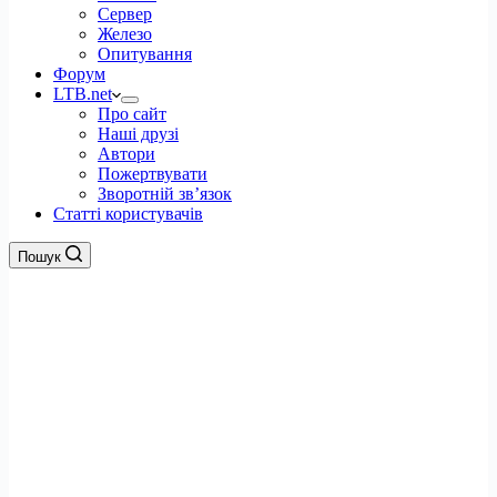
Сервер
Железо
Опитування
Форум
LTB.net
Про сайт
Наші друзі
Автори
Пожертвувати
Зворотній зв’язок
Статті користувачів
Пошук