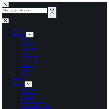
Перейти
до
вмісту
Немає
результатів
Головна
Рубрики
Новини
Обзори
Інструкції
Ігри
Програми
Робоче оточення
Android
Сервер
Железо
Форум
LTB.net
Про сайт
Наші друзі
Автори
Пожертвувати
Зворотній зв’язок