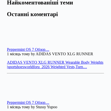
Найкоментованіші теми
Останні коментарі
Peppermint OS 7 Обзор…
1 місяць тому by ADIDAS VENTO XLG RUNNER
ADIDAS VENTO XLG RUNNER Wearable Body Weights
|sportshoesworldforu_2026 Weighted Vests,Turn…
Peppermint OS 7 Обзор…
1 місяць тому by Stussy Yupoo