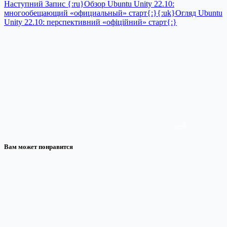
Наступний
Запис
{:ru}Обзор Ubuntu Unity 22.10:
многообещающий «официальный» старт{:}{:uk}Огляд Ubuntu
Unity 22.10: перспективний «офіційний» старт{:}
Вам может понравится