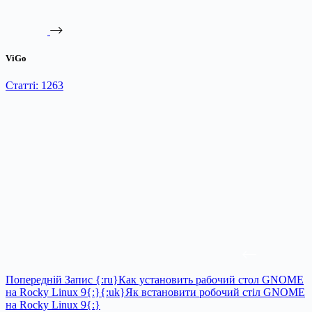
ViGo
Статті: 1263
Попередній
Запис
{:ru}Как установить рабочий стол GNOME
на Rocky Linux 9{:}{:uk}Як встановити робочий стіл GNOME
на Rocky Linux 9{:}