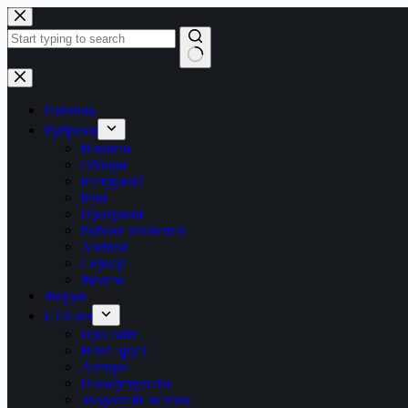
Перейти
до
вмісту
Немає
результатів
Головна
Рубрики
Новини
Обзори
Інструкції
Ігри
Програми
Робоче оточення
Android
Сервер
Железо
Форум
LTB.net
Про сайт
Наші друзі
Автори
Пожертвувати
Зворотній зв’язок