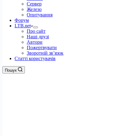
Сервер
Железо
Опитування
Форум
LTB.net
Про сайт
Наші друзі
Автори
Пожертвувати
Зворотній зв’язок
Статті користувачів
Пошук