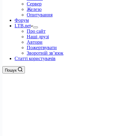
Сервер
Железо
Опитування
Форум
LTB.net
Про сайт
Наші друзі
Автори
Пожертвувати
Зворотній зв’язок
Статті користувачів
Пошук