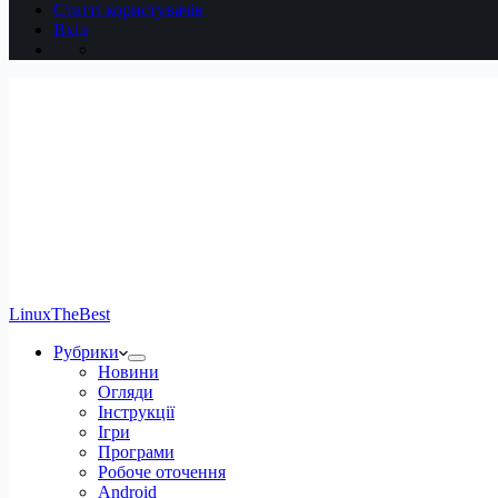
Статті користувачів
Вхід
LinuxTheBest
Рубрики
Новини
Огляди
Інструкції
Ігри
Програми
Робоче оточення
Android