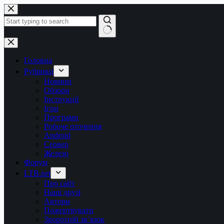
Перейти
до
вмісту
Немає
результатів
Головна
Рубрики
Новини
Обзори
Інструкції
Ігри
Програми
Робоче оточення
Android
Сервер
Железо
Форум
LTB.net
Про сайт
Наші друзі
Автори
Пожертвувати
Зворотній зв’язок