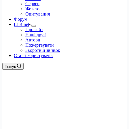
Сервер
Железо
Опитування
Форум
LTB.net
Про сайт
Наші друзі
Автори
Пожертвувати
Зворотній зв’язок
Статті користувачів
Пошук