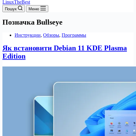
LinuxTheBest
Пошук
Меню
Позначка
Bullseye
Инструкции
,
Обзоры
,
Программы
Як встановити Debian 11 KDE Plasma
Edition