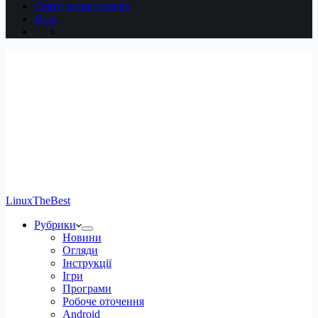
Статті користувачів
Вхід
LinuxTheBest
Рубрики
Новини
Огляди
Інструкції
Ігри
Програми
Робоче оточення
Android