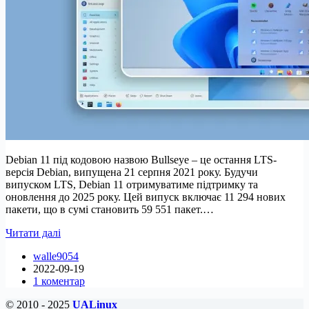
Debian 11 під кодовою назвою Bullseye – це остання LTS-
версія Debian, випущена 21 серпня 2021 року. Будучи
випуском LTS, Debian 11 отримуватиме підтримку та
оновлення до 2025 року. Цей випуск включає 11 294 нових
пакети, що в сумі становить 59 551 пакет.…
Як
Читати далі
встановити
walle9054
Debian
2022-09-19
11
1 коментар
KDE
Plasma
© 2010 - 2025
UALinux
Edition