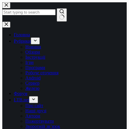
Перейти
до
вмісту
Немає
результатів
Головна
Рубрики
Новини
Обзори
Інструкції
Ігри
Програми
Робоче оточення
Android
Сервер
Железо
Форум
LTB.net
Про сайт
Наші друзі
Автори
Пожертвувати
Зворотній зв’язок