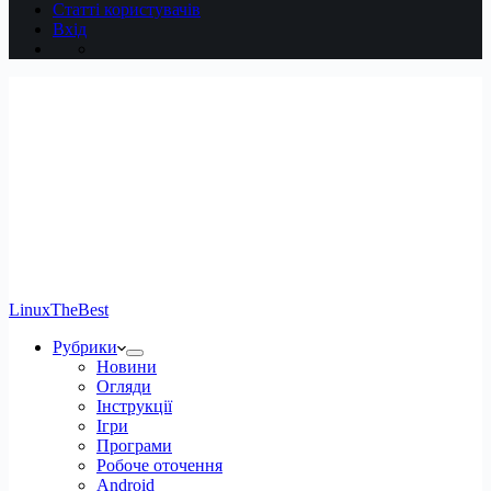
Статті користувачів
Вхід
LinuxTheBest
Рубрики
Новини
Огляди
Інструкції
Ігри
Програми
Робоче оточення
Android