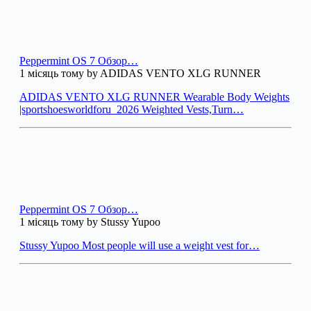
Peppermint OS 7 Обзор…
1 місяць тому by ADIDAS VENTO XLG RUNNER
ADIDAS VENTO XLG RUNNER Wearable Body Weights
|sportshoesworldforu_2026 Weighted Vests,Turn…
Peppermint OS 7 Обзор…
1 місяць тому by Stussy Yupoo
Stussy Yupoo Most people will use a weight vest for…