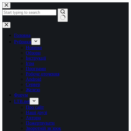
Перейти
до
вмісту
Немає
результатів
Головна
Рубрики
Новини
Обзори
Інструкції
Ігри
Програми
Робоче оточення
Android
Сервер
Железо
Форум
LTB.net
Про сайт
Наші друзі
Автори
Пожертвувати
Зворотній зв’язок