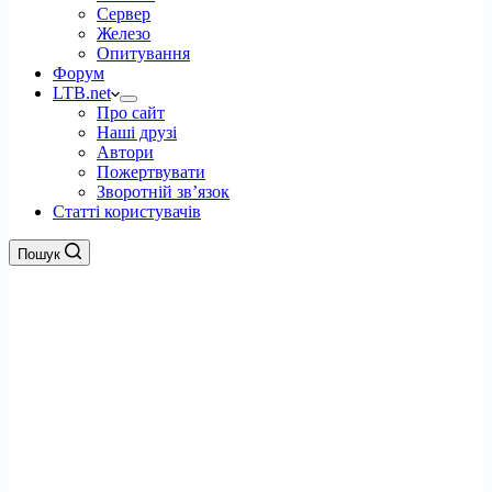
Сервер
Железо
Опитування
Форум
LTB.net
Про сайт
Наші друзі
Автори
Пожертвувати
Зворотній зв’язок
Статті користувачів
Пошук