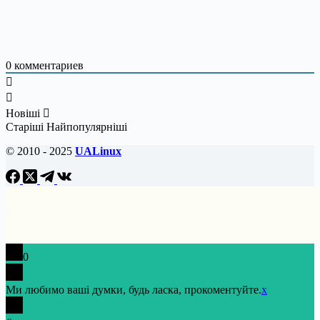
0
комментариев
Новіші
Старіші
Найпопулярніші
© 2010 - 2025
UALinux
0
Ми любимо ваші думки, будь ласка, прокоментуйте.
x