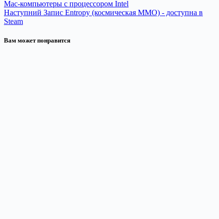
Mac-компьютеры с процессором Intel
Наступний
Запис
Entropy (космическая MMO) - доступна в
Steam
Вам может понравится