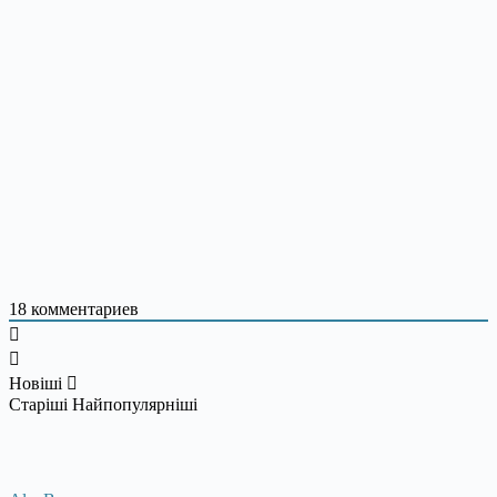
18
комментариев
Новіші
Старіші
Найпопулярніші