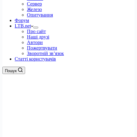
Сервер
Железо
Опитування
Форум
LTB.net
Про сайт
Наші друзі
Автори
Пожертвувати
Зворотній зв’язок
Статті користувачів
Пошук