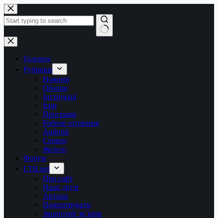
Перейти
до
вмісту
Немає
результатів
Головна
Рубрики
Новини
Обзори
Інструкції
Ігри
Програми
Робоче оточення
Android
Сервер
Железо
Форум
LTB.net
Про сайт
Наші друзі
Автори
Пожертвувати
Зворотній зв’язок