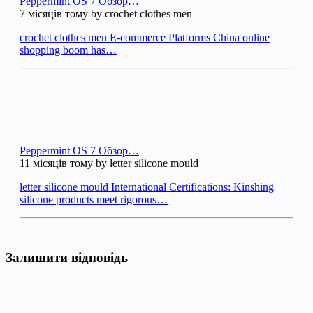
Peppermint OS 7 Обзор…
7 місяців тому by crochet clothes men
crochet clothes men E-commerce Platforms China online
shopping boom has…
Peppermint OS 7 Обзор…
11 місяців тому by letter silicone mould
letter silicone mould International Certifications: Kinshing
silicone products meet rigorous…
Залишити відповідь