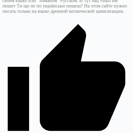
своем языке или “ломаном” Русском. И тут бац vuiko им
пишет Ти що не по українськи пишеш? На этом сайте нужно
писать только на языке древний космической цивилизации.