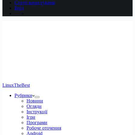
Статті користувачів
Вхід
LinuxTheBest
Рубрики
Новини
Огляди
Інструкції
Ігри
Програми
Робоче оточення
Android