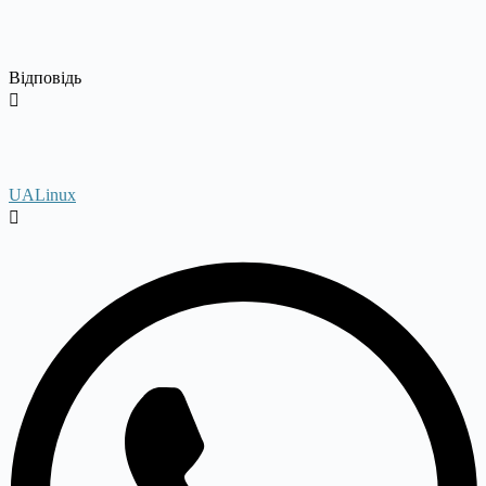
Відповідь
UALinux