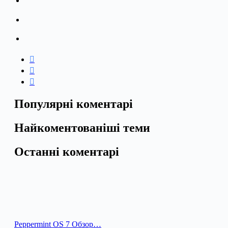
Популярні коментарі
Найкоментованіші теми
Останні коментарі
Peppermint OS 7 Обзор…