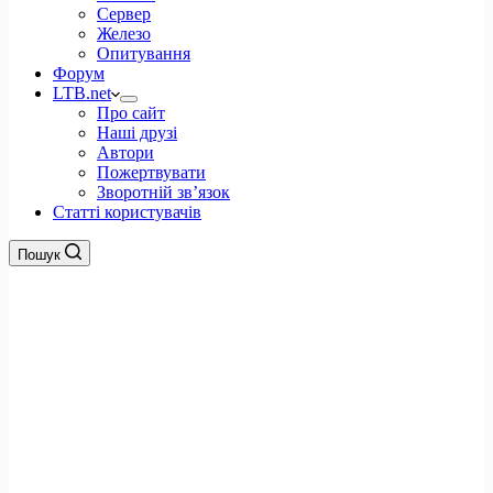
Сервер
Железо
Опитування
Форум
LTB.net
Про сайт
Наші друзі
Автори
Пожертвувати
Зворотній зв’язок
Статті користувачів
Пошук