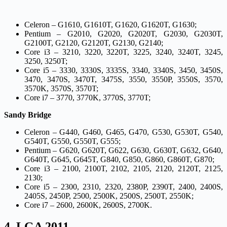
Celeron – G1610, G1610T, G1620, G1620T, G1630;
Pentium – G2010, G2020, G2020T, G2030, G2030T,
G2100T, G2120, G2120T, G2130, G2140;
Core i3 – 3210, 3220, 3220T, 3225, 3240, 3240T, 3245,
3250, 3250T;
Core i5 – 3330, 3330S, 3335S, 3340, 3340S, 3450, 3450S,
3470, 3470S, 3470T, 3475S, 3550, 3550P, 3550S, 3570,
3570K, 3570S, 3570T;
Core i7 – 3770, 3770K, 3770S, 3770T;
Sandy Bridge
Celeron – G440, G460, G465, G470, G530, G530T, G540,
G540T, G550, G550T, G555;
Pentium – G620, G620T, G622, G630, G630T, G632, G640,
G640T, G645, G645T, G840, G850, G860, G860T, G870;
Core i3 – 2100, 2100T, 2102, 2105, 2120, 2120T, 2125,
2130;
Core i5 – 2300, 2310, 2320, 2380P, 2390T, 2400, 2400S,
2405S, 2450P, 2500, 2500K, 2500S, 2500T, 2550K;
Core i7 – 2600, 2600K, 2600S, 2700K.
4. LGA 2011