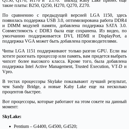
Q150, Q170, H170 и Z170. Выход Kaby Lake принес еще
такие платы: B250, Q250, H270, Q270, Z270.
По сравнению с предыдущей версией LGA 1150, здесь
появилась поддержка USB 3.0, оптимизирована работа DDR4
и DIMM модулей памяти, добавлена поддержка SATA 3.0.
Совместимость с DDR3 была еще сохранена. Из видео, по
умолчанию поддерживается DVI, HDMI и DisplayPort, а
поддержка VGA может быть добавлена производителями.
Чипы LGA 1151 поддерживают только разгон GPU. Если вы
хотите разогнать процессор или память, вам придется выбрать
чипсет более высокого класса. Кроме того, была добавлена
поддержка Intel Active Management, Trusted Execution, VT-D и
Vpro.
В тестах процессоры Skylake показывают лучший результат,
чем Sandy Bridge, а новые Kaby Lake еще на несколько
процентов быстрее.
Вот процессоры, которые работают на этом сокете на данный
момент:
SkyLake:
Pentium – G4400, G4500, G4520;