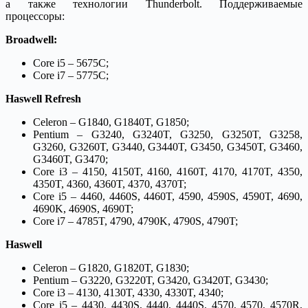
а также технологии Thunderbolt. Поддерживаемые
процессоры:
Broadwell:
Core i5 – 5675C;
Core i7 – 5775C;
Haswell Refresh
Celeron – G1840, G1840T, G1850;
Pentium – G3240, G3240T, G3250, G3250T, G3258,
G3260, G3260T, G3440, G3440T, G3450, G3450T, G3460,
G3460T, G3470;
Core i3 – 4150, 4150T, 4160, 4160T, 4170, 4170T, 4350,
4350T, 4360, 4360T, 4370, 4370T;
Core i5 – 4460, 4460S, 4460T, 4590, 4590S, 4590T, 4690,
4690K, 4690S, 4690T;
Core i7 – 4785T, 4790, 4790K, 4790S, 4790T;
Haswell
Celeron – G1820, G1820T, G1830;
Pentium – G3220, G3220T, G3420, G3420T, G3430;
Core i3 – 4130, 4130T, 4330, 4330T, 4340;
Core i5 – 4430, 4430S, 4440, 4440S, 4570, 4570, 4570R,