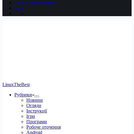
Статті користувачів
Вхід
LinuxTheBest
Рубрики
Новини
Огляди
Інструкції
Ігри
Програми
Робоче оточення
Android