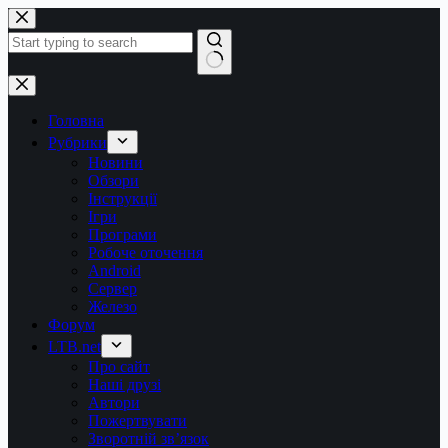
Перейти
до
вмісту
Немає
результатів
Головна
Рубрики
Новини
Обзори
Інструкції
Ігри
Програми
Робоче оточення
Android
Сервер
Железо
Форум
LTB.net
Про сайт
Наші друзі
Автори
Пожертвувати
Зворотній зв’язок