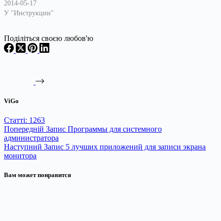
2014-05-17
У "Инструкции"
Поділіться своєю любов'ю
ViGo
Статті: 1263
Попередній
Запис
Программы для системного
администратора
Наступний
Запис
5 лучших приложений для записи экрана
монитора
Вам может понравится