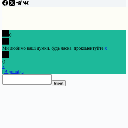
0
Ми любимо ваші думки, будь ласка, прокоментуйте.
x
(
)
x
|
Відповідь
Insert