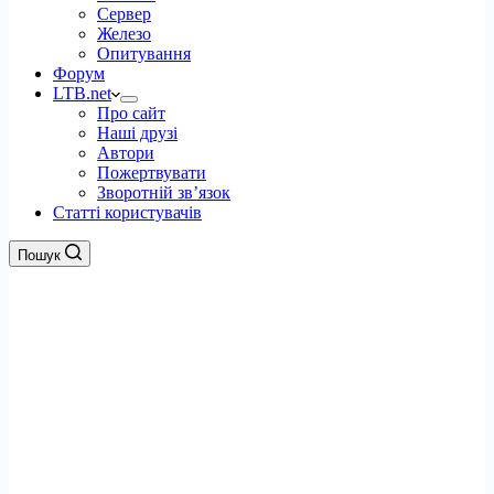
Сервер
Железо
Опитування
Форум
LTB.net
Про сайт
Наші друзі
Автори
Пожертвувати
Зворотній зв’язок
Статті користувачів
Пошук