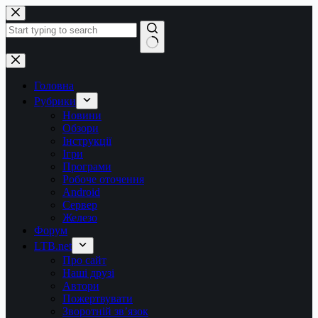
Перейти
до
вмісту
Немає
результатів
Головна
Рубрики
Новини
Обзори
Інструкції
Ігри
Програми
Робоче оточення
Android
Сервер
Железо
Форум
LTB.net
Про сайт
Наші друзі
Автори
Пожертвувати
Зворотній зв’язок