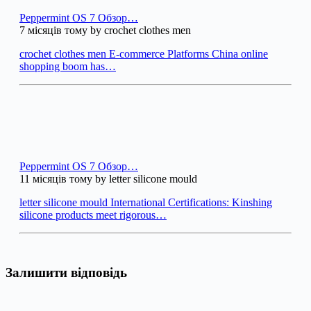
Peppermint OS 7 Обзор…
7 місяців тому by crochet clothes men
crochet clothes men E-commerce Platforms China online
shopping boom has…
Peppermint OS 7 Обзор…
11 місяців тому by letter silicone mould
letter silicone mould International Certifications: Kinshing
silicone products meet rigorous…
Залишити відповідь