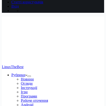
Статті користувачів
Вхід
LinuxTheBest
Рубрики
Новини
Огляди
Інструкції
Ігри
Програми
Робоче оточення
Android