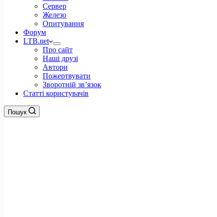
Сервер
Железо
Опитування
Форум
LTB.net
Про сайт
Наші друзі
Автори
Пожертвувати
Зворотній зв’язок
Статті користувачів
Пошук