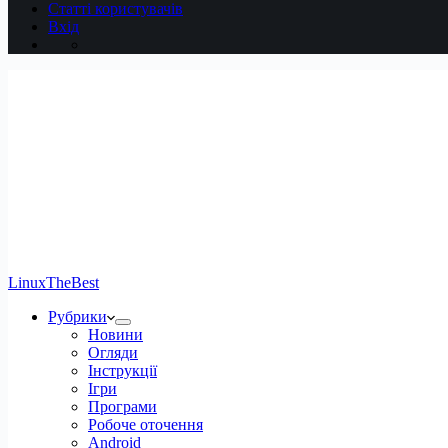
Статті користувачів
Вхід
LinuxTheBest
Рубрики
Новини
Огляди
Інструкції
Ігри
Програми
Робоче оточення
Android