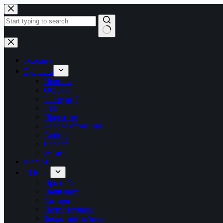
Перейти
до
вмісту
Немає
результатів
Головна
Рубрики
Новини
Обзори
Інструкції
Ігри
Програми
Робоче оточення
Android
Сервер
Железо
Форум
LTB.net
Про сайт
Наші друзі
Автори
Пожертвувати
Зворотній зв’язок