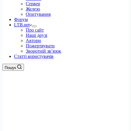
Сервер
Железо
Опитування
Форум
LTB.net
Про сайт
Наші друзі
Автори
Пожертвувати
Зворотній зв’язок
Статті користувачів
Пошук