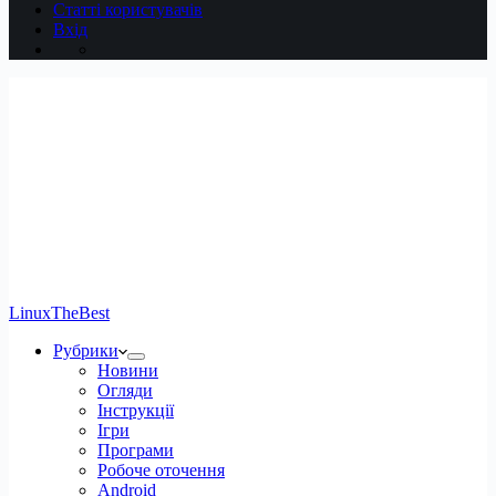
Статті користувачів
Вхід
LinuxTheBest
Рубрики
Новини
Огляди
Інструкції
Ігри
Програми
Робоче оточення
Android