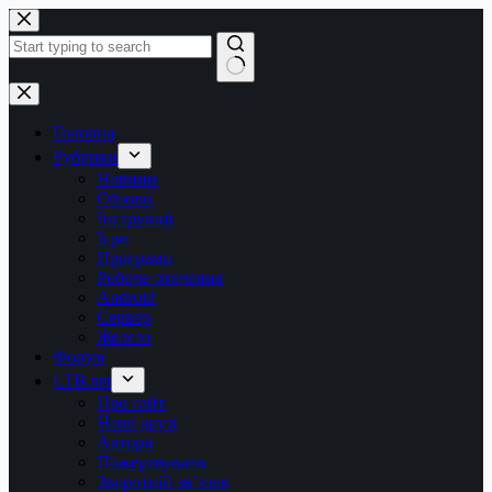
Перейти
до
вмісту
Немає
результатів
Головна
Рубрики
Новини
Обзори
Інструкції
Ігри
Програми
Робоче оточення
Android
Сервер
Железо
Форум
LTB.net
Про сайт
Наші друзі
Автори
Пожертвувати
Зворотній зв’язок