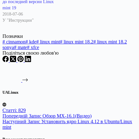
до последней версии Linux
mint 19
2018-07-06
У "Инструкции"
Позначки
#
cinnamon
#
kde
#
linux mint
#
linux mint 18.2
#
linux mint 18.2
sonya
#
mate
#
xfce
Поділіться своєю любов'ю
UALinux
Статті: 829
Попередній
Запис
Обзор MX-16.1(Видео)
Наступний
Запис
Установить ядро Linux 4.12 в Ubuntu/Linux
mint