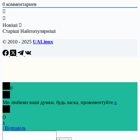
0
комментариев
Новіші
Старіші
Найпопулярніші
© 2010 - 2025
UALinux
0
Ми любимо ваші думки, будь ласка, прокоментуйте.
x
(
)
x
|
Відповідь