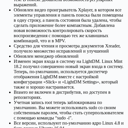
выражений.
Обновлен видео проигрыватель Xplayer, в котором все
элементы управления и панель поиска были помещены
в одну строку, а панель состояния была удалена, чтобы
сделать приложение более компактным. Добавлена
новая возможность контролировать скорость
воспроизведения с помощью тех же клавишных
комбинаций, что и в MPV.
Средство для чтения и просмотра документов Xreader,
получило множество исправлений и улучшений
Обновлен менеджер обновлений
Изменен экран входа в систему на LightDM. Linux Mint
18.2 получил совершенно новый экран входа в систему.
Теперь, по-умолчанию, используется диспетчер
отображения LightDM вместе с настройкой
конфигурации «Slick» и «LightDM Settings», который
также и хорошо настраивается.
Brasero не включен в дистрибутив, но доступен в
репозиториях.
Учетная запись root теперь заблокирована по
умолчанию. Вы можете использовать sudo со своим
собственным паролем, чтобы стать суперпользователем
с помощью команды “sudo -i”.
Все версии, используют по-умолчанию ядро Linux 4.8 и