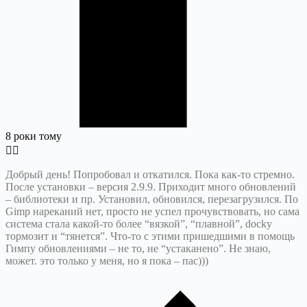
8 роки тому
Добрый день! Попробовал и откатился. Пока как-то стремно.
После установки – версия 2.9.9. Приходит много обновлений
– библиотеки и пр. Установил, обновился, перезагрузился. По
Gimp нареканий нет, просто не успел прочувствовать, но сама
система стала какой-то более “вязкой”, “плавной”, docky
тормозит и “тянется”. Что-то с этими пришедшими в помощь
Гимпу обновлениями – не то, не “устаканено”. Не знаю,
может. это только у меня, но я пока – пас)))