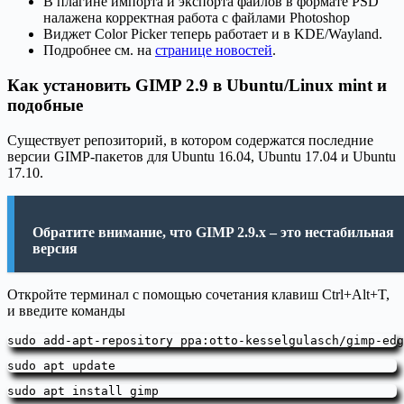
В плагине импорта и экспорта файлов в формате PSD
налажена корректная работа с файлами Photoshop
Виджет Color Picker теперь работает и в KDE/Wayland.
Подробнее см. на
странице новостей
.
Как установить GIMP 2.9 в Ubuntu/Linux mint и
подобные
Существует репозиторий, в котором содержатся последние
версии GIMP-пакетов для Ubuntu 16.04, Ubuntu 17.04 и Ubuntu
17.10.
Обратите внимание, что GIMP 2.9.x – это нестабильная
версия
Откройте терминал с помощью сочетания клавиш Ctrl+Alt+T,
и введите команды
sudo add-apt-repository ppa:otto-kesselgulasch/gimp-edg
sudo apt install gimp