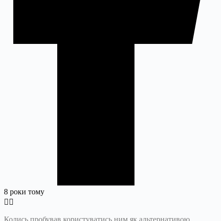
8 роки тому
Колись пробував користуватись ним як альтернативою