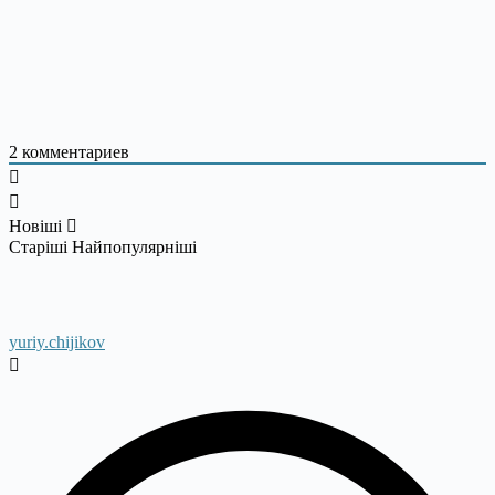
2
комментариев
Новіші
Старіші
Найпопулярніші
yuriy.chijikov