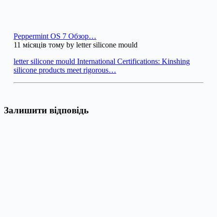
Peppermint OS 7 Обзор…
11 місяців тому by letter silicone mould
letter silicone mould International Certifications: Kinshing
silicone products meet rigorous…
Залишити відповідь