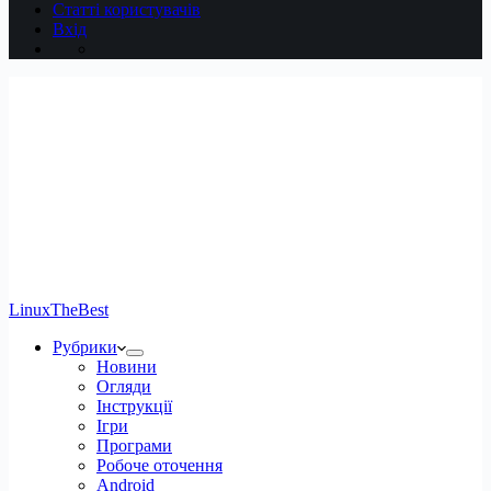
Статті користувачів
Вхід
LinuxTheBest
Рубрики
Новини
Огляди
Інструкції
Ігри
Програми
Робоче оточення
Android