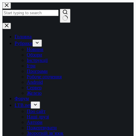
Перейти
до
вмісту
Немає
результатів
Головна
Рубрики
Новини
Обзори
Інструкції
Ігри
Програми
Робоче оточення
Android
Сервер
Железо
Форум
LTB.net
Про сайт
Наші друзі
Автори
Пожертвувати
Зворотній зв’язок