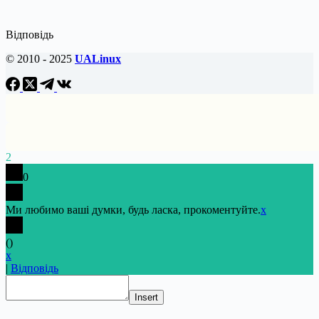
Відповідь
© 2010 - 2025
UALinux
2
0
Ми любимо ваші думки, будь ласка, прокоментуйте.
x
(
)
x
|
Відповідь
Insert