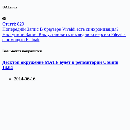
UALinux
Статті: 829
Попередній
Запис
В браузере Vivaldi есть синхронизация?
Наступний
Запис
Как установить последнюю версию Filezilla
с помощью Flatpak
Вам может понравится
Десктоп-окружение MATE будет в репозитории Ubuntu
14.04
2014-06-16