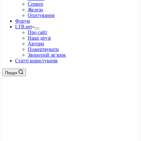
Сервер
Железо
Опитування
Форум
LTB.net
Про сайт
Наші друзі
Автори
Пожертвувати
Зворотній зв’язок
Статті користувачів
Пошук