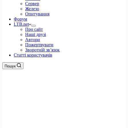
Сервер
Железо
Опитування
Форум
LTB.net
Про сайт
Наші друзі
Автори
Пожертвувати
Зворотній зв’язок
Статті користувачів
Пошук