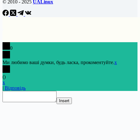
© 2010 - 2025
UALinux
0
Ми любимо ваші думки, будь ласка, прокоментуйте.
x
(
)
x
|
Відповідь
Insert