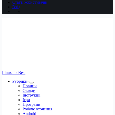
Статті користувачів
Вхід
LinuxTheBest
Рубрики
Новини
Огляди
Інструкції
Ігри
Програми
Робоче оточення
Android