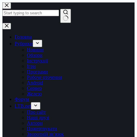
Перейти
до
вмісту
Немає
результатів
Головна
Рубрики
Новини
Обзори
Інструкції
Ігри
Програми
Робоче оточення
Android
Сервер
Железо
Форум
LTB.net
Про сайт
Наші друзі
Автори
Пожертвувати
Зворотній зв’язок