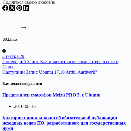
Поділіться своєю любов'ю
UALinux
Статті: 829
Попередній
Запис
Как изменить имя компьютера в сети в
Linux
Наступний
Запис
Ubuntu 17.10 Artful Aardvark?
Вам может понравится
Представлен смартфон Meizu PRO 5, с Ubuntu
2016-08-16
Болгария приняла закон об обязательной публикации
исходных кодов ПО, разработанного для государственных
нужд