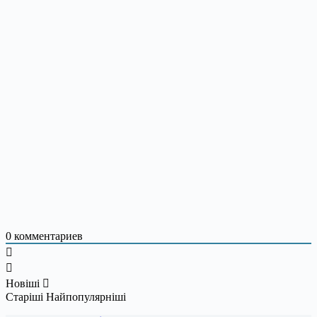
0
комментариев
Новіші
Старіші
Найпопулярніші