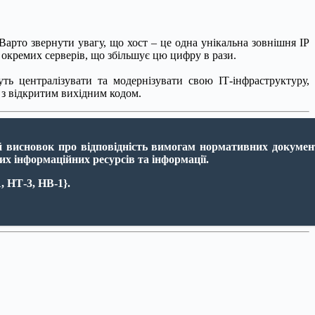
 Варто звернути увагу, що хост – це одна унікальна зовнішня IP
о окремих серверів, що збільшує цю цифру в рази.
ь централізувати та модернізувати свою ІТ-інфраструктуру,
 з відкритим вихідним кодом.
й висновок про відповідність вимогам нормативних докумен
их інформаційних ресурсів та інформації.
, НТ-3, НВ-1}
.