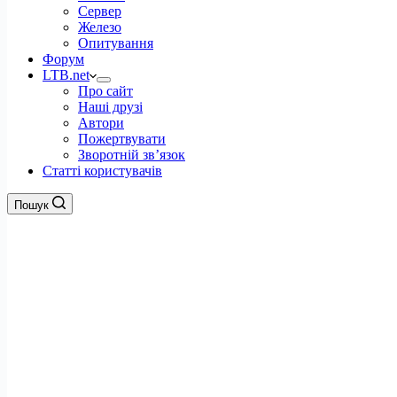
Сервер
Железо
Опитування
Форум
LTB.net
Про сайт
Наші друзі
Автори
Пожертвувати
Зворотній зв’язок
Статті користувачів
Пошук