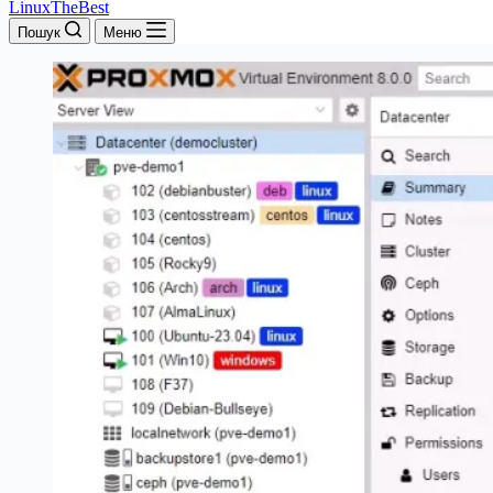
LinuxTheBest
Пошук
Меню