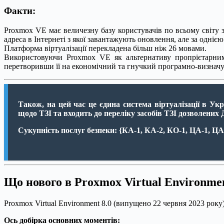
Факти:
Proxmox VE має величезну базу користувачів по всьому світу з 
адреса в Інтернеті з якої завантажують оновлення, але за одні
Платформа віртуалізації перекладена більш ніж 26 мовами.
Використовуючи Proxmox VE як альтернативу пропрієтарним 
перетворивши її на економічний та гнучкий програмно-визначу
Також, на цей час це єдина система віртуалізації в Укр
щодо ТЗІ та входить до переліку засобів ТЗІ дозволених
Сукупність послуг безпеки:
{КА-1, КА-2, КО-1, ЦА-1, ЦА-
Що нового в Proxmox Virtual Environmen
Proxmox Virtual Environment 8.0 (випущено 22 червня 2023 року
Ось добірка основних моментів: