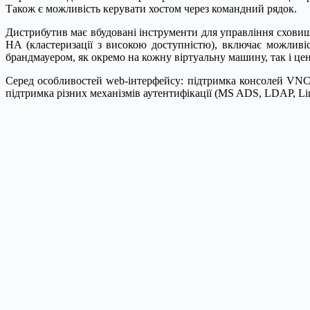
Також є можливість керувати хостом через командний рядок.
Дистрибутив має вбудовані інструменти для управління сховища
HA (кластеризації з високою доступністю), включає можливіс
брандмауером, як окремо на кожну віртуальну машину, так і цен
Серед особливостей web-інтерфейсу: підтримка консолей VNC, 
підтримка різних механізмів аутентифікації (MS ADS, LDAP, Lin