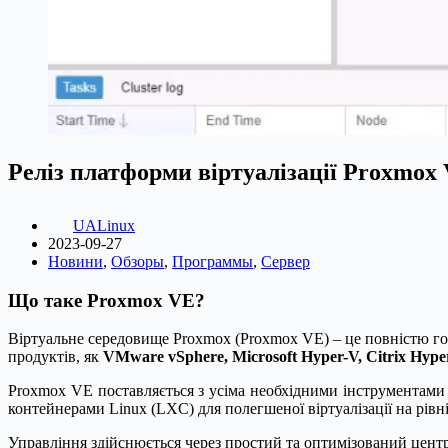
Реліз платформи віртуалізації Proxmox 
UALinux
2023-09-27
Новини
,
Обзоры
,
Программы
,
Сервер
Що таке Proxmox VE?
Віртуальне середовище Proxmox (Proxmox VE) – це повністю гот
продуктів, як
VMware vSphere, Microsoft Hyper-V, Citrix Hype
Proxmox VE поставляється з усіма необхідними інструментами 
контейнерами Linux (LXC) для полегшеної віртуалізації на рівн
Управління здійснюється через простий та оптимізований центр