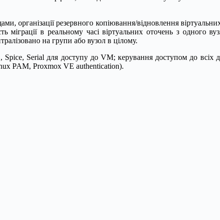
ми, організації резервного копіювання/відновлення віртуальних 
ть міграції в реальному часі віртуальних оточень з одного ву
тралізовано на групи або вузол в цілому.
Spice, Serial для доступу до VM; керування доступом до всіх д
ux PAM, Proxmox VE authentication).