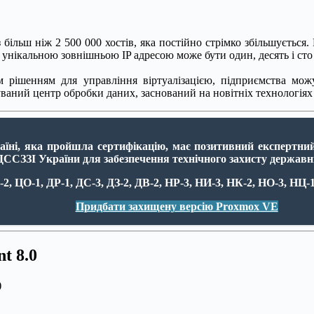
більш ніж 2 500 000 хостів, яка постійно стрімко збільшується.
єю унікальною зовнішньою IP адресою може бути один, десять і ст
рішенням для управління віртуалізацією, підприємства можут
ваний центр обробки даних, заснований на новітніх технологіях
аїні, яка
пройшла сертифікацію
, має позитивний експертни
ДССЗЗІ України
для забезпечення технічного захисту державн
2, ЦО-1, ДР-1, ДС-3, ДЗ-2, ДВ-2, НР-3, НИ-3, НК-2, НО-3, НЦ-1
Придбати захищену версію Proxmox VE
t 8.0
)