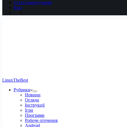
Статті користувачів
Вхід
LinuxTheBest
Рубрики
Новини
Огляди
Інструкції
Ігри
Програми
Робоче оточення
Android