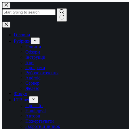
Перейти
до
вмісту
Немає
результатів
Головна
Рубрики
Новини
Обзори
Інструкції
Ігри
Програми
Робоче оточення
Android
Сервер
Железо
Форум
LTB.net
Про сайт
Наші друзі
Автори
Пожертвувати
Зворотній зв’язок