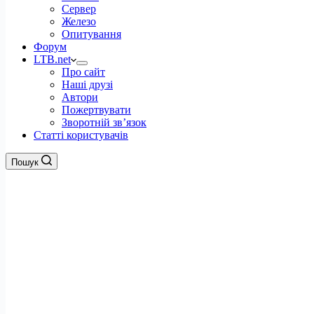
Сервер
Железо
Опитування
Форум
LTB.net
Про сайт
Наші друзі
Автори
Пожертвувати
Зворотній зв’язок
Статті користувачів
Пошук