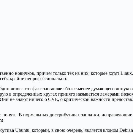
твенно новичков, причем только тех из них, которые хотят Linu
 себя крайне непрофессионально:
Один лишь этот факт заставляет более-менее думающего линуксои
торую в определенных кругах принято называться ламерами (нек
Они не знают ничего о CVE, о критической важности предостав
е понять. В нормальных дистрибутивах заплатки, исправляющие
nt
бутива Ubuntu, который, в свою очередь, является клоном Debia