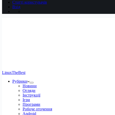
Статті користувачів
Вхід
LinuxTheBest
Рубрики
Новини
Огляди
Інструкції
Ігри
Програми
Робоче оточення
Android