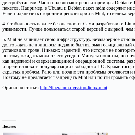
дистрибутивами. Часто подключают репозитории для Debian и Ub
пакетов. Например, в Ubuntu и Debian пакет mdm содержит инс
Если подключить сторонний репозиторий в Mint, то велика веро
4. Стабильность важнее безопасности. Сами разработчики Linu
уязвимости. Лучше пользоваться старой версией с дыркой, чем 
5. Mint не защищает свою инфраструктуру. Безалаберное отноше
долго ждать не пришлось: недавно был взломан официальный с
установили троян. Никаких гарантий, что история не повторит
поэтому ожидать можно чего угодно. Минусы понятны, но почем
как надежной и сверхзащищенной операционной системы, раз з
и препятствовать популяризации свободного ПО. Кроме того, 
скрытых проблем. Рано или поздно эти проблемы оголяются и п
Поэтому не предлагается запрещать Mint или пойти громить оф
Оригинал статьи:
http://liberatum.ru/e/stop-linux-mint
Похожее