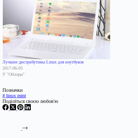
Лучшие дистрибутивы Linux для ноутбуков
2017-06-05
У "Обзоры"
Позначки
#
linux mint
Поділіться своєю любов'ю