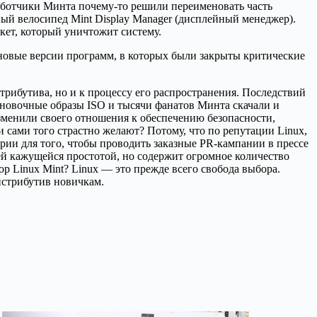
зработчики Минта почему-то решили переименовать часть
ный велосипед Mint Display Manager (дисплейный менеджер).
акет, который уничтожит систему.
а новые версии программ, в которых были закрыты критические
стрибутива, но и к процессу его распространения. Последствий
ановочные образы ISO и тысячи фанатов Минта скачали и
изменили своего отношения к обеспечению безопасности,
 сами того страстно желают? Потому, что по репутации Linux,
рии для того, чтобы проводить заказные PR-кампании в прессе
ей кажущейся простотой, но содержит огромное количество
p Linux Mint? Linux — это прежде всего свобода выбора.
истрибутив новичкам.