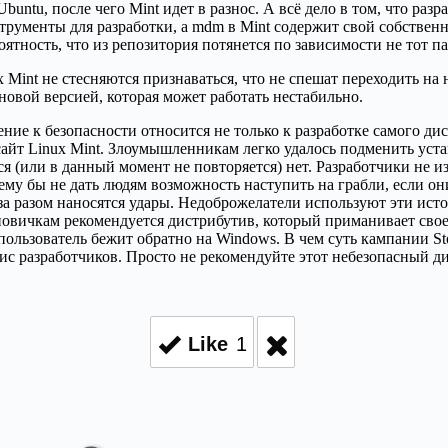
untu, после чего Mint идет в разнос. А всё дело в том, что ра
трументы для разработки, а mdm в Mint содержит свой собствен
ятность, что из репозитория потянется по зависимости не тот п
x Mint не стесняются признаваться, что не спешат переходить н
новой версией, которая может работать нестабильно.
ние к безопасности относится не только к разработке самого ди
айт Linux Mint. Злоумышленникам легко удалось подменить уст
ся (или в данный момент не повторяется) нет. Разработчики не 
у бы не дать людям возможность наступить на грабли, если они
а разом наносятся удары. Недоброжелатели используют эти исто
новичкам рекомендуется дистрибутив, который приманивает сво
ользователь бежит обратно на Windows. В чем суть кампании Sto
ис разработчиков. Просто не рекомендуйте этот небезопасный д
Like
1