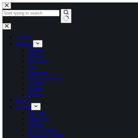
Перейти
до
вмісту
Немає
результатів
Головна
Рубрики
Новини
Обзори
Інструкції
Ігри
Програми
Робоче оточення
Android
Сервер
Железо
Форум
LTB.net
Про сайт
Наші друзі
Автори
Пожертвувати
Зворотній зв’язок