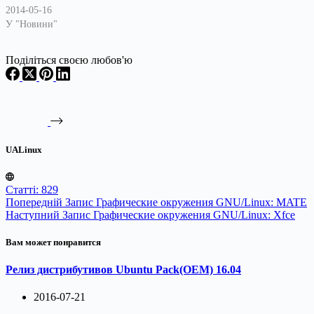
2014-05-16
У "Новини"
Поділіться своєю любов'ю
UALinux
Статті: 829
Попередній
Запис
Графические окружения GNU/Linux: MATE
Наступний
Запис
Графические окружения GNU/Linux: Xfce
Вам может понравится
Релиз дистрибутивов Ubuntu Pack(OEM) 16.04
2016-07-21