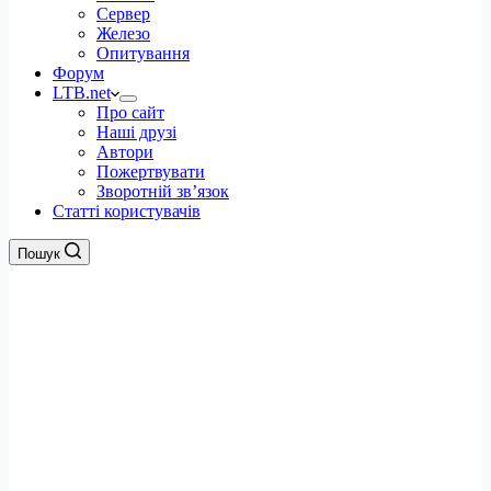
Сервер
Железо
Опитування
Форум
LTB.net
Про сайт
Наші друзі
Автори
Пожертвувати
Зворотній зв’язок
Статті користувачів
Пошук