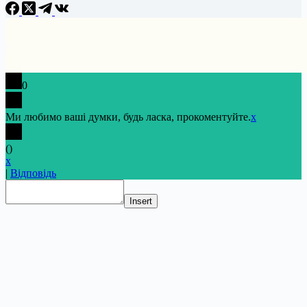
0
Ми любимо ваші думки, будь ласка, прокоментуйте.
x
(
)
x
|
Відповідь
Insert