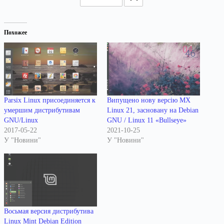
Похожее
Parsix Linux присоединяется к
Випущено нову версію MX
умершим дистрибутивам
Linux 21, засновану на Debian
GNU/Linux
GNU / Linux 11 «Bullseye»
2017-05-22
2021-10-25
У "Новини"
У "Новини"
Восьмая версия дистрибутива
Linux Mint Debian Edition