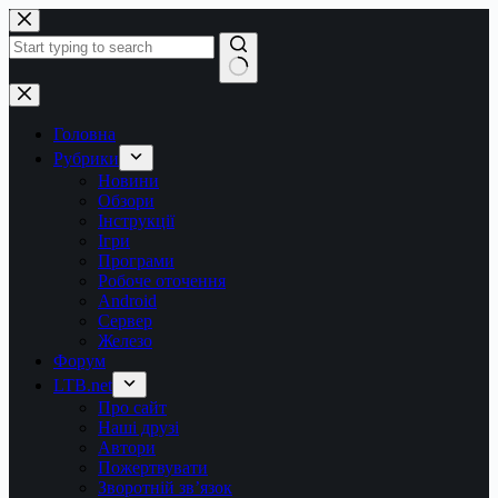
Перейти
до
вмісту
Немає
результатів
Головна
Рубрики
Новини
Обзори
Інструкції
Ігри
Програми
Робоче оточення
Android
Сервер
Железо
Форум
LTB.net
Про сайт
Наші друзі
Автори
Пожертвувати
Зворотній зв’язок