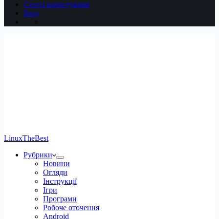
Статті користувачів
Вхід
LinuxTheBest
Рубрики
Новини
Огляди
Інструкції
Ігри
Програми
Робоче оточення
Android