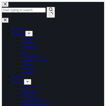
Перейти
до
вмісту
Немає
результатів
Головна
Рубрики
Новини
Обзори
Інструкції
Ігри
Програми
Робоче оточення
Android
Сервер
Железо
Форум
LTB.net
Про сайт
Наші друзі
Автори
Пожертвувати
Зворотній зв’язок