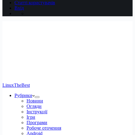
Статті користувачів
Вхід
LinuxTheBest
Рубрики
Новини
Огляди
Інструкції
Ігри
Програми
Робоче оточення
Android