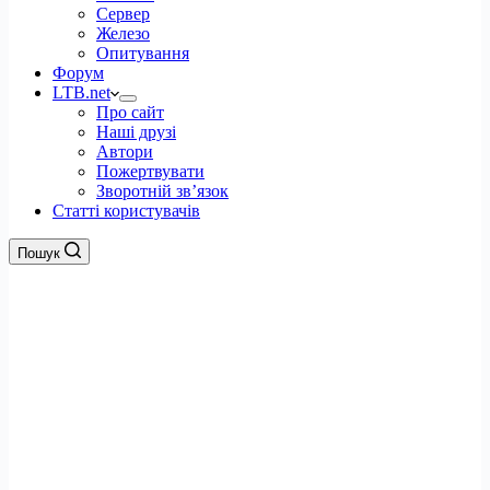
Сервер
Железо
Опитування
Форум
LTB.net
Про сайт
Наші друзі
Автори
Пожертвувати
Зворотній зв’язок
Статті користувачів
Пошук