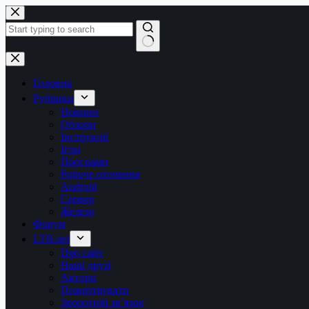
Перейти
до
вмісту
Немає
результатів
Головна
Рубрики
Новини
Обзори
Інструкції
Ігри
Програми
Робоче оточення
Android
Сервер
Железо
Форум
LTB.net
Про сайт
Наші друзі
Автори
Пожертвувати
Зворотній зв’язок