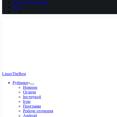
Статті користувачів
Вхід
LinuxTheBest
Рубрики
Новини
Огляди
Інструкції
Ігри
Програми
Робоче оточення
Android