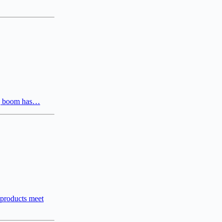
ng boom has…
e products meet