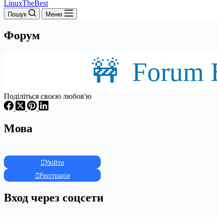
LinuxTheBest
Пошук
Меню
Форум
🚧 Forum B
Поділіться своєю любов'ю
Мова
Увійти
Реєстрація
Вход через соцсети