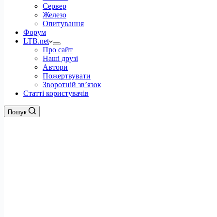
Сервер
Железо
Опитування
Форум
LTB.net
Про сайт
Наші друзі
Автори
Пожертвувати
Зворотній зв’язок
Статті користувачів
Пошук