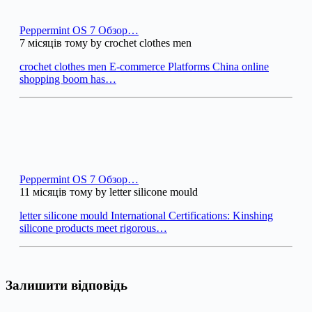
Peppermint OS 7 Обзор…
7 місяців тому by crochet clothes men
crochet clothes men E-commerce Platforms China online
shopping boom has…
Peppermint OS 7 Обзор…
11 місяців тому by letter silicone mould
letter silicone mould International Certifications: Kinshing
silicone products meet rigorous…
Залишити відповідь