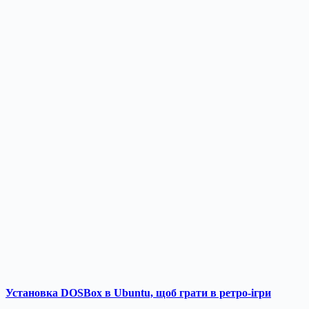
Установка DOSBox в Ubuntu, щоб грати в ретро-ігри