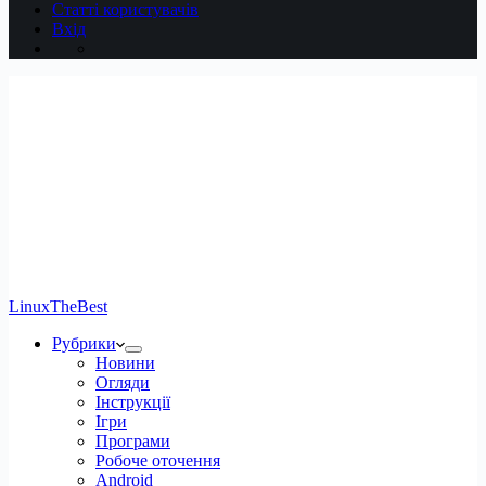
Статті користувачів
Вхід
LinuxTheBest
Рубрики
Новини
Огляди
Інструкції
Ігри
Програми
Робоче оточення
Android