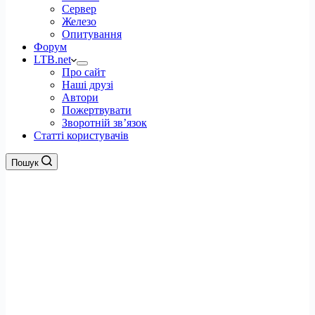
Сервер
Железо
Опитування
Форум
LTB.net
Про сайт
Наші друзі
Автори
Пожертвувати
Зворотній зв’язок
Статті користувачів
Пошук