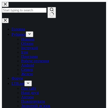
Перейти
до
вмісту
Немає
результатів
Головна
Рубрики
Новини
Обзори
Інструкції
Ігри
Програми
Робоче оточення
Android
Сервер
Железо
Форум
LTB.net
Про сайт
Наші друзі
Автори
Пожертвувати
Зворотній зв’язок