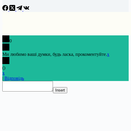
0
Ми любимо ваші думки, будь ласка, прокоментуйте.
x
(
)
x
|
Відповідь
Insert