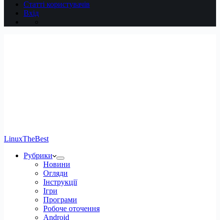
Статті користувачів
Вхід
LinuxTheBest
Рубрики
Новини
Огляди
Інструкції
Ігри
Програми
Робоче оточення
Android