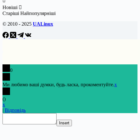
Новіші
Старіші
Найпопулярніші
© 2010 - 2025
UALinux
0
Ми любимо ваші думки, будь ласка, прокоментуйте.
x
(
)
x
|
Відповідь
Insert