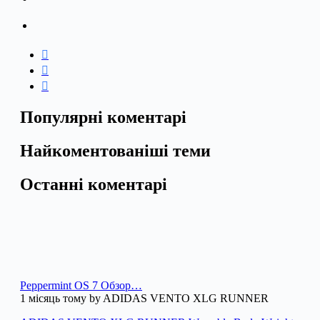
Популярні коментарі
Найкоментованіші теми
Останні коментарі
Peppermint OS 7 Обзор…
1 місяць тому by ADIDAS VENTO XLG RUNNER