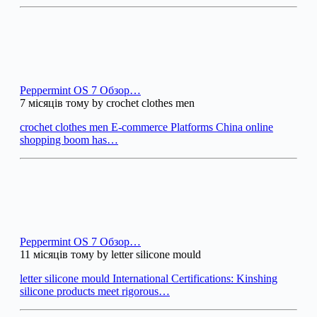
Peppermint OS 7 Обзор…
7 місяців тому by crochet clothes men
crochet clothes men E-commerce Platforms China online
shopping boom has…
Peppermint OS 7 Обзор…
11 місяців тому by letter silicone mould
letter silicone mould International Certifications: Kinshing
silicone products meet rigorous…