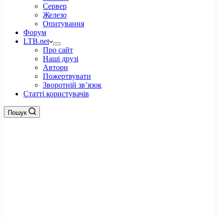
Сервер
Железо
Опитування
Форум
LTB.net
Про сайт
Наші друзі
Автори
Пожертвувати
Зворотній зв’язок
Статті користувачів
Пошук