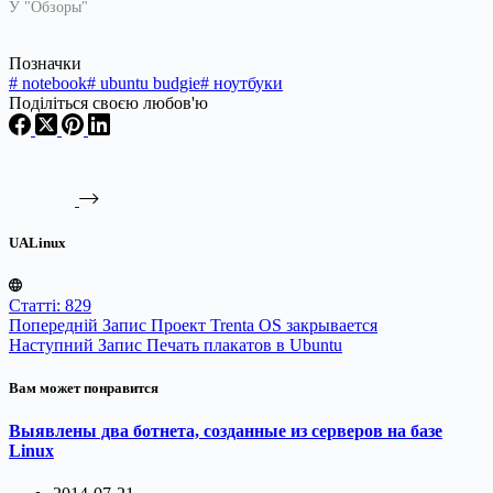
У "Обзоры"
Позначки
#
notebook
#
ubuntu budgie
#
ноутбуки
Поділіться своєю любов'ю
UALinux
Статті: 829
Попередній
Запис
Проект Trenta OS закрывается
Наступний
Запис
Печать плакатов в Ubuntu
Вам может понравится
Выявлены два ботнета, созданные из серверов на базе
Linux