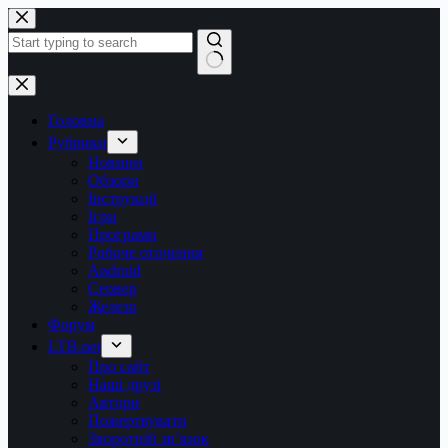
Перейти
до
вмісту
Немає
результатів
Головна
Рубрики
Новини
Обзори
Інструкції
Ігри
Програми
Робоче оточення
Android
Сервер
Железо
Форум
LTB.net
Про сайт
Наші друзі
Автори
Пожертвувати
Зворотній зв’язок