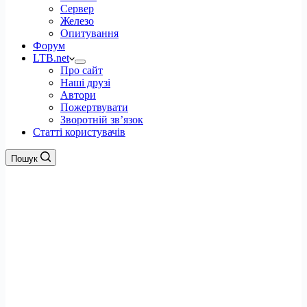
Сервер
Железо
Опитування
Форум
LTB.net
Про сайт
Наші друзі
Автори
Пожертвувати
Зворотній зв’язок
Статті користувачів
Пошук