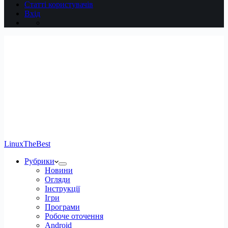
Статті користувачів
Вхід
LinuxTheBest
Рубрики
Новини
Огляди
Інструкції
Ігри
Програми
Робоче оточення
Android