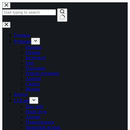
Перейти
до
вмісту
Немає
результатів
Головна
Рубрики
Новини
Обзори
Інструкції
Ігри
Програми
Робоче оточення
Android
Сервер
Железо
Форум
LTB.net
Про сайт
Наші друзі
Автори
Пожертвувати
Зворотній зв’язок