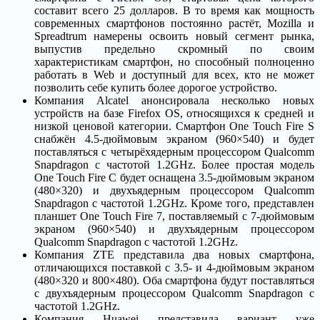
составит всего 25 долларов. В то время как мощность
современных смартфонов постоянно растёт, Mozilla и
Spreadtrum намерены освоить новый сегмент рынка,
выпустив предельно скромный по своим
характеристикам смартфон, но способный полноценно
работать в Web и доступный для всех, кто не может
позволить себе купить более дорогое устройство.
Компания Alcatel анонсировала несколько новых
устройств на базе Firefox OS, относящихся к средней и
низкой ценовой категории. Смартфон One Touch Fire S
снабжён 4.5-дюймовым экраном (960×540) и будет
поставляться с четырёхядерным процессором Qualcomm
Snapdragon c частотой 1.2GHz. Более простая модель
One Touch Fire C будет оснащена 3.5-дюймовым экраном
(480×320) и двухъядерным процессором Qualcomm
Snapdragon c частотой 1.2GHz. Кроме того, представлен
планшет One Touch Fire 7, поставляемый с 7-дюймовым
экраном (960×540) и двухъядерным процессором
Qualcomm Snapdragon c частотой 1.2GHz.
Компания ZTE представила два новых смартфона,
отличающихся поставкой с 3.5- и 4-дюймовым экраном
(480×320 и 800×480). Оба смартфона будут поставляться
с двухъядерным процессором Qualcomm Snapdragon c
частотой 1.2GHz.
Компания Huawei представила вариант уже