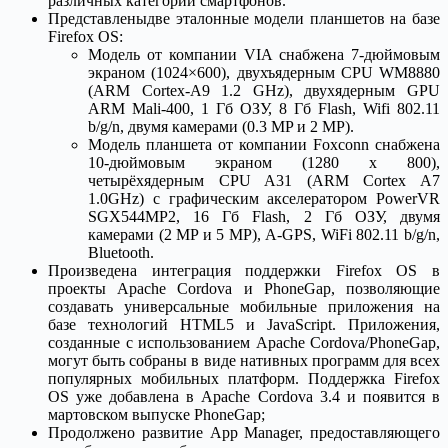
различных категорий смартфонов.
Представленыдве эталонные модели планшетов на базе
Firefox OS:
Модель от компании VIA снабжена 7-дюймовым
экраном (1024×600), двухъядерным CPU WM8880
(ARM Cortex-A9 1.2 GHz), двухядерным GPU
ARM Mali-400, 1 Гб ОЗУ, 8 Гб Flash, Wifi 802.11
b/g/n, двумя камерами (0.3 MP и 2 MP).
Модель планшета от компании Foxconn снабжена
10-дюймовым экраном (1280 x 800),
четырёхядерным CPU A31 (ARM Cortex A7
1.0GHz) с графическим акселератором PowerVR
SGX544MP2, 16 Гб Flash, 2 Гб ОЗУ, двумя
камерами (2 MP и 5 MP), A-GPS, WiFi 802.11 b/g/n,
Bluetooth.
Произведена интеграция поддержки Firefox OS в
проекты Apache Cordova и PhoneGap, позволяющие
создавать универсальные мобильные приложения на
базе технологий HTML5 и JavaScript. Приложения,
созданные с использованием Apache Cordova/PhoneGap,
могут быть собраны в виде нативных программ для всех
популярных мобильных платформ. Поддержка Firefox
OS уже добавлена в Apache Cordova 3.4 и появится в
мартовском выпуске PhoneGap;
Продолжено развитие App Manager, предоставляющего