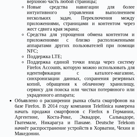
верхнюю часть любой страницы;
Новые средства навигации для более
интуитивного управления выполнением
нескольких задач. Переключения между
приложениями, страницами и контентом через
жест сдвига края экрана;
Средства для упрощения обмена контентом и
приложениями с близко расположенными
аппаратами других пользователей при помощи
NFC;
Поддержка LTE;
Поддержка единой точки входа через систему
Firefox Accounts, которую можно использовать для
идентификации с каталоге-магазине,
синхронизации данных, сохранения резервных
копий, обращения к облачному хранилищу,
сервису для поиска или чистки потерянного или
украденного аппарата;
Объявлено о расширении рынка сбыта смартфонов на
базе Firefox. В 2014 году компания Telefónica намерена
начать продажи смартфонов с Firefox в Германии,
Аргентине, Коста-Рике, Эквадоре, Сальвадоре,
Гватемале, Никарагуа и Панаме. Deutsche Telekom
начнёт распространение устройств в Хорватии, Чехии и
Македонии.