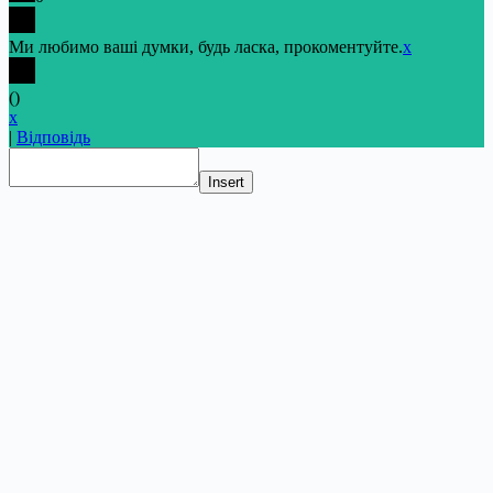
Ми любимо ваші думки, будь ласка, прокоментуйте.
x
(
)
x
|
Відповідь
Insert