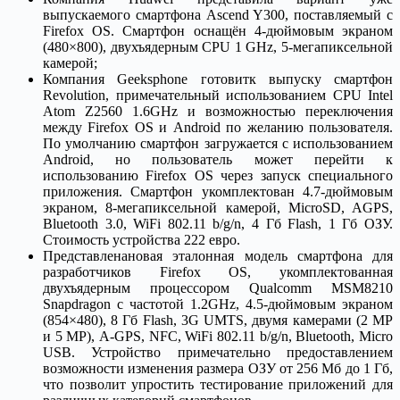
выпускаемого смартфона Ascend Y300, поставляемый с
Firefox OS. Смартфон оснащён 4-дюймовым экраном
(480×800), двухъядерным CPU 1 GHz, 5-мегапиксельной
камерой;
Компания Geeksphone готовитк выпуску смартфон
Revolution, примечательный использованием CPU Intel
Atom Z2560 1.6GHz и возможностью переключения
между Firefox OS и Android по желанию пользователя.
По умолчанию смартфон загружается с использованием
Android, но пользователь может перейти к
использованию Firefox OS через запуск специального
приложения. Смартфон укомплектован 4.7-дюймовым
экраном, 8-мегапиксельной камерой, MicroSD, AGPS,
Bluetooth 3.0, WiFi 802.11 b/g/n, 4 Гб Flash, 1 Гб ОЗУ.
Стоимость устройства 222 евро.
Представленановая эталонная модель смартфона для
разработчиков Firefox OS, укомплектованная
двухъядерным процессором Qualcomm MSM8210
Snapdragon c частотой 1.2GHz, 4.5-дюймовым экраном
(854×480), 8 Гб Flash, 3G UMTS, двумя камерами (2 MP
и 5 MP), A-GPS, NFC, WiFi 802.11 b/g/n, Bluetooth, Micro
USB. Устройство примечательно предоставлением
возможности изменения размера ОЗУ от 256 Мб до 1 Гб,
что позволит упростить тестирование приложений для