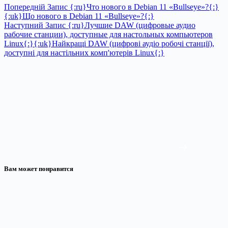
Попередній
Запис
{:ru}Что нового в Debian 11 «Bullseye»?{:}
{:uk}Що нового в Debian 11 «Bullseye»?{:}
Наступний
Запис
{:ru}Лучшие DAW (цифровые аудио
рабочие станции), доступные для настольных компьютеров
Linux{:}{:uk}Найкращі DAW (цифрові аудіо робочі станції),
доступні для настільних комп'ютерів Linux{:}
Вам может понравится