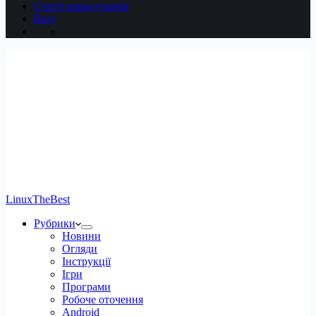
Статті користувачів
Вхід
LinuxTheBest
Рубрики
Новини
Огляди
Інструкції
Ігри
Програми
Робоче оточення
Android