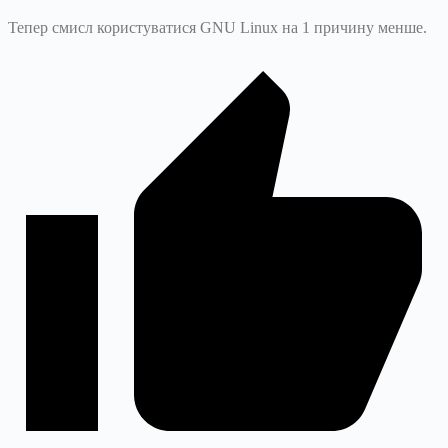
Тепер смисл користуватися GNU Linux на 1 причину менше.