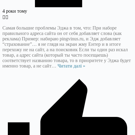
4 роки тому
Самая большие проблемы Эджа в том, что: При наборе
правильного адреса сайта он от себя добавляет слова (как
реклама) Пример: набираю pingvinus.ru, и Эдж добавляет
“страхование”… я не глядя на экран жму Ентер и в итоге
перехожу не на сайт, а на поисковик Если ты один раз искал
товар, а адрес сайта (который ты часто посещаешь)
соответствует названию товара, то в приоритете у Эджа будет
именно товар, а не сайт
…
Читати далі »