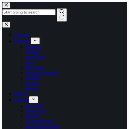
Перейти
до
вмісту
Немає
результатів
Головна
Рубрики
Новини
Обзори
Інструкції
Ігри
Програми
Робоче оточення
Android
Сервер
Железо
Форум
LTB.net
Про сайт
Наші друзі
Автори
Пожертвувати
Зворотній зв’язок