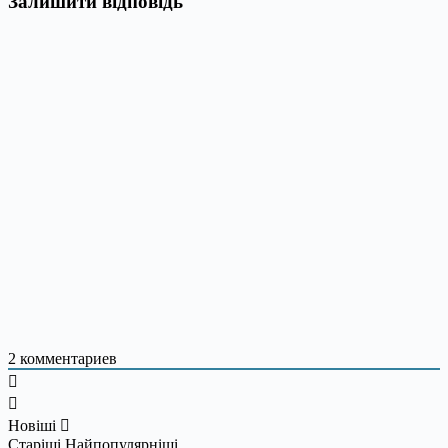
Залишити відповідь
2
комментариев
Новіші
Старіші
Найпопулярніші