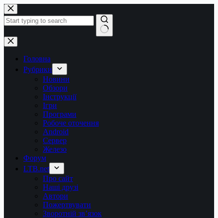
Перейти
до
вмісту
Немає
результатів
Головна
Рубрики
Новини
Обзори
Інструкції
Ігри
Програми
Робоче оточення
Android
Сервер
Железо
Форум
LTB.net
Про сайт
Наші друзі
Автори
Пожертвувати
Зворотній зв’язок