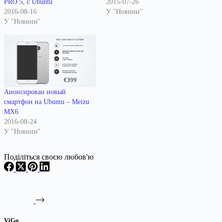
PRO 5, с Ubuntu
2015-07-26
2016-08-16
У "Новини"
У "Новини"
Анонсирован новый
смартфон на Ubuntu – Meizu
MX6
2016-08-24
У "Новини"
Поділіться своєю любов'ю
ViGo