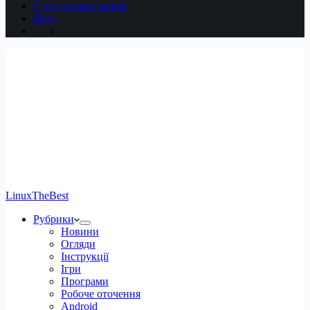
Статті користувачів
Вхід
LinuxTheBest
Рубрики
Новини
Огляди
Інструкції
Ігри
Програми
Робоче оточення
Android