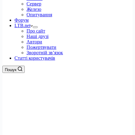
Сервер
Железо
Опитування
Форум
LTB.net
Про сайт
Наші друзі
Автори
Пожертвувати
Зворотній зв’язок
Статті користувачів
Пошук