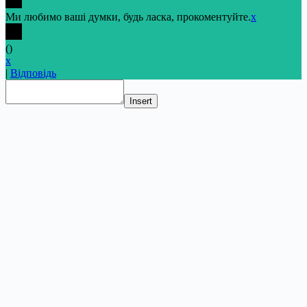
Ми любимо ваші думки, будь ласка, прокоментуйте.
x
(
)
x
|
Відповідь
Insert