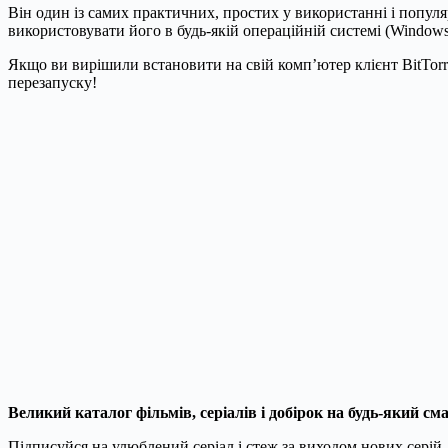
Він один із самих практичних, простих у використанні і популя
використовувати його в будь-якій операційній системі (Windows,
Якщо ви вирішили встановити на свій комп’ютер клієнт BitTorre
перезапуску!
Великий каталог фільмів, серіалів і добірок на будь-який см
Підписуйся на улюблений серіал і стеж за виходом нових серій.