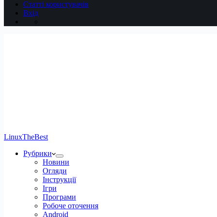
Статті користувачів
Вхід
LinuxTheBest
Рубрики
Новини
Огляди
Інструкції
Ігри
Програми
Робоче оточення
Android