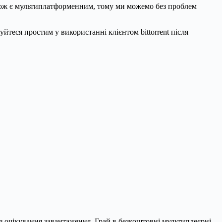
 також є мультиплатформенним, тому ми можемо без проблем
йтеся простим у використанні клієнтом bittorrent після
ез очікування завантаження. Грай в безкоштовні мультиплеєрні