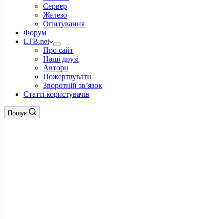
Сервер
Железо
Опитування
Форум
LTB.net
Про сайт
Наші друзі
Автори
Пожертвувати
Зворотній зв’язок
Статті користувачів
Пошук