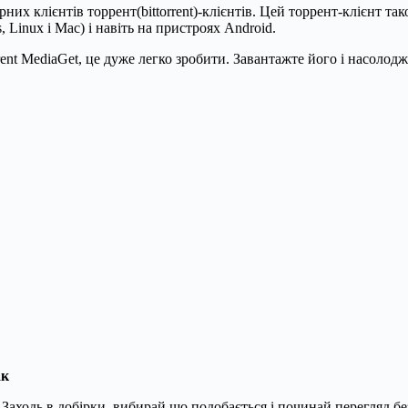
рних клієнтів торрент(bittorrent)-клієнтів. Цей торрент-клієнт
 Linux і Mac) і навіть на пристроях Android.
nt MediaGet, це дуже легко зробити. Завантажте його і насолоджу
ак
 Заходь в добірки, вибирай що подобається і починай перегляд б