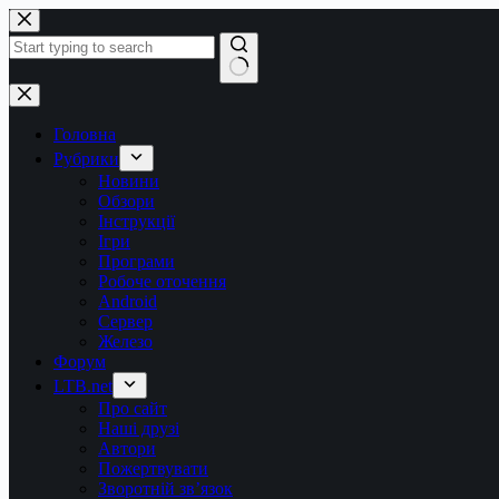
Перейти
до
вмісту
Немає
результатів
Головна
Рубрики
Новини
Обзори
Інструкції
Ігри
Програми
Робоче оточення
Android
Сервер
Железо
Форум
LTB.net
Про сайт
Наші друзі
Автори
Пожертвувати
Зворотній зв’язок