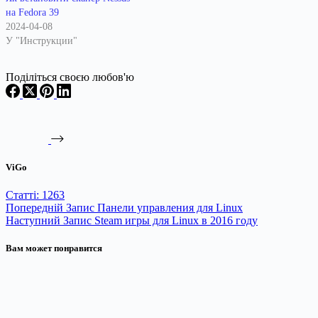
на Fedora 39
2024-04-08
У "Инструкции"
Поділіться своєю любов'ю
ViGo
Статті: 1263
Попередній
Запис
Панели управления для Linux
Наступний
Запис
Steam игры для Linux в 2016 году
Вам может понравится