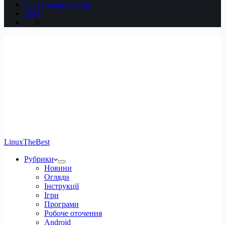
Статті користувачів
Вхід
LinuxTheBest
Рубрики
Новини
Огляди
Інструкції
Ігри
Програми
Робоче оточення
Android