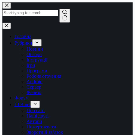
Перейти
до
вмісту
Немає
результатів
Головна
Рубрики
Новини
Обзори
Інструкції
Ігри
Програми
Робоче оточення
Android
Сервер
Железо
Форум
LTB.net
Про сайт
Наші друзі
Автори
Пожертвувати
Зворотній зв’язок