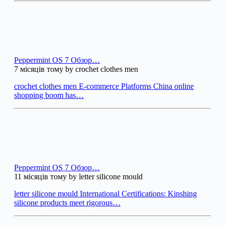
Peppermint OS 7 Обзор…
7 місяців тому by crochet clothes men
crochet clothes men E-commerce Platforms China online
shopping boom has…
Peppermint OS 7 Обзор…
11 місяців тому by letter silicone mould
letter silicone mould International Certifications: Kinshing
silicone products meet rigorous…