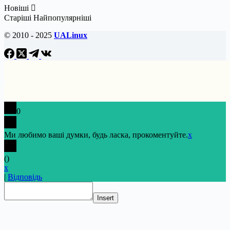
Новіші
Старіші
Найпопулярніші
© 2010 - 2025
UALinux
0
Ми любимо ваші думки, будь ласка, прокоментуйте.
x
(
)
x
|
Відповідь
Insert