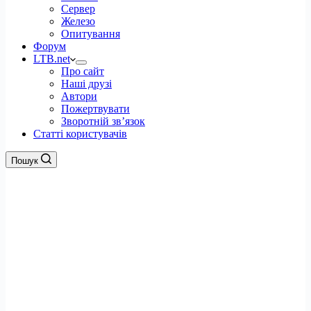
Сервер
Железо
Опитування
Форум
LTB.net
Про сайт
Наші друзі
Автори
Пожертвувати
Зворотній зв’язок
Статті користувачів
Пошук