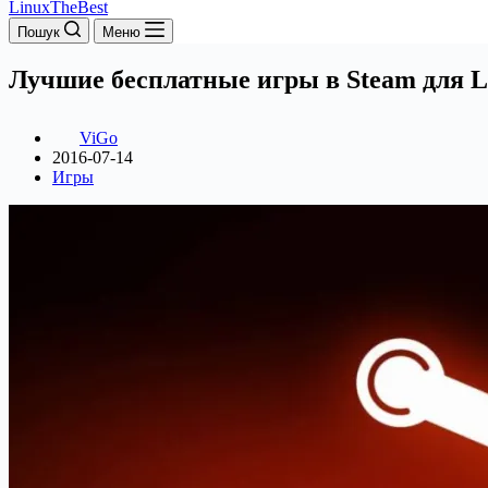
LinuxTheBest
Пошук
Меню
Лучшие бесплатные игры в Steam для L
ViGo
2016-07-14
Игры