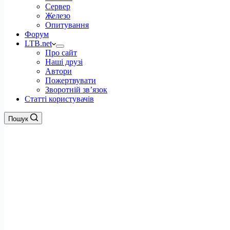
Сервер
Железо
Опитування
Форум
LTB.net
Про сайт
Наші друзі
Автори
Пожертвувати
Зворотній зв’язок
Статті користувачів
Пошук