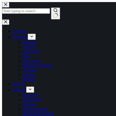
Перейти
до
вмісту
Немає
результатів
Головна
Рубрики
Новини
Обзори
Інструкції
Ігри
Програми
Робоче оточення
Android
Сервер
Железо
Форум
LTB.net
Про сайт
Наші друзі
Автори
Пожертвувати
Зворотній зв’язок