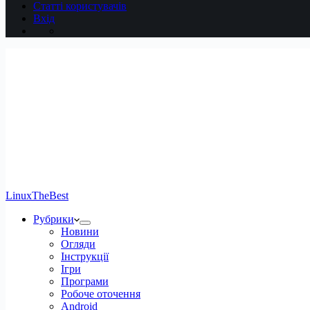
Статті користувачів
Вхід
LinuxTheBest
Рубрики
Новини
Огляди
Інструкції
Ігри
Програми
Робоче оточення
Android