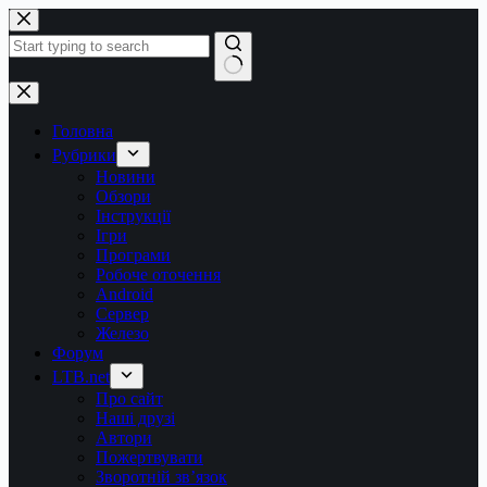
Перейти
до
вмісту
Немає
результатів
Головна
Рубрики
Новини
Обзори
Інструкції
Ігри
Програми
Робоче оточення
Android
Сервер
Железо
Форум
LTB.net
Про сайт
Наші друзі
Автори
Пожертвувати
Зворотній зв’язок