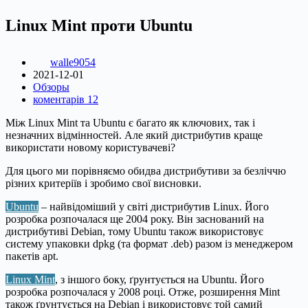
Linux Mint проти Ubuntu
walle9054
2021-12-01
Обзоры
коментарів 12
Між Linux Mint та Ubuntu є багато як ключових, так і
незначних відмінностей. Але який дистрибутив краще
використати новому користувачеві?
Для цього ми порівняємо обидва дистрибутиви за безліччю
різних критеріїв і зробимо свої висновки.
Ubuntu
– найвідоміший у світі дистрибутив Linux. Його
розробка розпочалася ще 2004 року. Він заснований на
дистрибутиві Debian, тому Ubuntu також використовує
систему упаковки dpkg (та формат .deb) разом із менеджером
пакетів apt.
Linux Mint
, з іншого боку, ґрунтується на Ubuntu. Його
розробка розпочалася у 2008 році. Отже, розширення Mint
також ґрунтується на Debian і використовує той самий