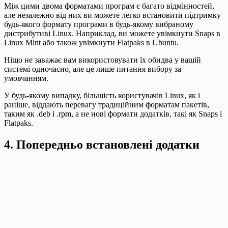
Між цими двома форматами програм є багато відмінностей,
але незалежно від них ви можете легко встановити підтримку
будь-якого формату програми в будь-якому вибраному
дистрибутиві Linux. Наприклад, ви можете увімкнути Snaps в
Linux Mint або також увімкнути Flatpaks в Ubuntu.
Ніщо не заважає вам використовувати їх обидва у вашій
системі одночасно, але це лише питання вибору за
умовчанням.
У будь-якому випадку, більшість користувачів Linux, як і
раніше, віддають перевагу традиційним форматам пакетів,
таким як .deb і .rpm, а не нові формати додатків, такі як Snaps і
Flatpaks.
4. Попередньо встановлені додатки