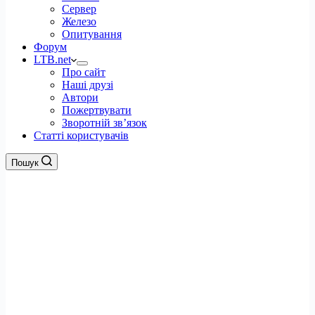
Сервер
Железо
Опитування
Форум
LTB.net
Про сайт
Наші друзі
Автори
Пожертвувати
Зворотній зв’язок
Статті користувачів
Пошук