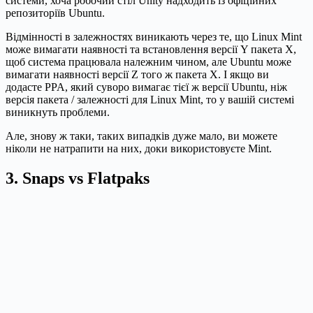
системи, хоча робочий стіл Unity надходить із офіційних
репозиторіїв Ubuntu.
Відмінності в залежностях виникають через те, що Linux Mint
може вимагати наявності та встановлення версії Y пакета X,
щоб система працювала належним чином, але Ubuntu може
вимагати наявності версії Z того ж пакета X. І якщо ви
додасте PPA, який суворо вимагає тієї ж версії Ubuntu, ніж
версія пакета / залежності для Linux Mint, то у вашій системі
виникнуть проблеми.
Але, знову ж таки, таких випадків дуже мало, ви можете
ніколи не натрапити на них, доки використовуєте Mint.
3. Snaps vs Flatpaks