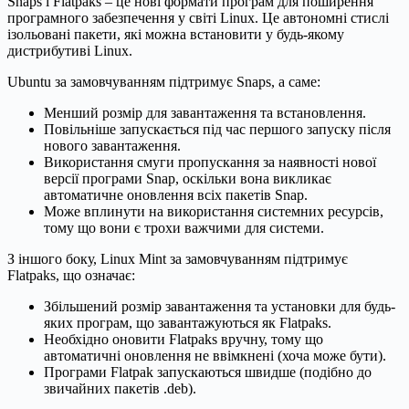
Snaps і Flatpaks – це нові формати програм для поширення
програмного забезпечення у світі Linux. Це автономні стислі
ізольовані пакети, які можна встановити у будь-якому
дистрибутиві Linux.
Ubuntu за замовчуванням підтримує Snaps, а саме:
Менший розмір для завантаження та встановлення.
Повільніше запускається під час першого запуску після
нового завантаження.
Використання смуги пропускання за наявності нової
версії програми Snap, оскільки вона викликає
автоматичне оновлення всіх пакетів Snap.
Може вплинути на використання системних ресурсів,
тому що вони є трохи важчими для системи.
З іншого боку, Linux Mint за замовчуванням підтримує
Flatpaks, що означає:
Збільшений розмір завантаження та установки для будь-
яких програм, що завантажуються як Flatpaks.
Необхідно оновити Flatpaks вручну, тому що
автоматичні оновлення не ввімкнені (хоча може бути).
Програми Flatpak запускаються швидше (подібно до
звичайних пакетів .deb).