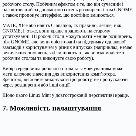
робочого столу. Побічним ефектом є те, що він сучасний і
налаштований за допомогою сотень розширень і тим GNOME,
а також пропонує інтерфейс, що постійно змінюється.
MATE, Xfce або навіть Cinnamon, як правило, легше, ніж
GNOME, і, отже, вони краще працюють на старому
устаткуванні. Ці робочі столи можуть мати менше розширень,
ніж GNOME, але вони орієнтовані на підтримку однакової
взаємодії з користувачем у різних випусках (наприклад, немає
величезних оновлень, які змінюють те, як ви взаємодієте з
робочим столом та виконуєте свою роботу).
Вибір середовища робочого стола за замовчуванням може
мати ключове значення для використання комп’ютера.
Зрештою, ви хочете виконувати цю роботу, не пропускаючи
через розширення або інші опції.
Щодо цього Linux Mint у довгостроковій перспективі краще.
7. Можливість налаштування