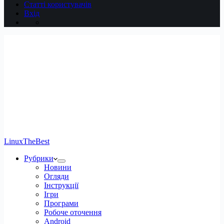
Статті користувачів
Вхід
LinuxTheBest
Рубрики
Новини
Огляди
Інструкції
Ігри
Програми
Робоче оточення
Android