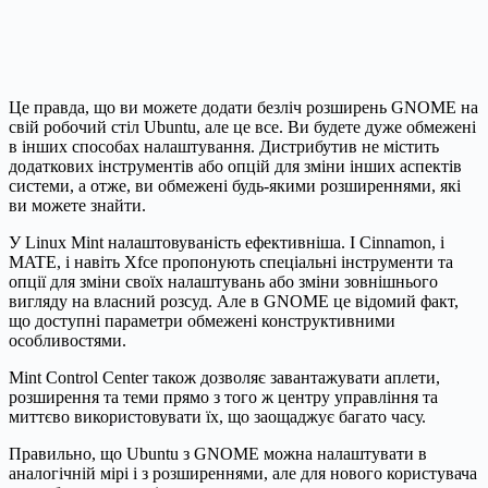
Це правда, що ви можете додати безліч розширень GNOME на
свій робочий стіл Ubuntu, але це все. Ви будете дуже обмежені
в інших способах налаштування. Дистрибутив не містить
додаткових інструментів або опцій для зміни інших аспектів
системи, а отже, ви обмежені будь-якими розширеннями, які
ви можете знайти.
У Linux Mint налаштовуваність ефективніша. І Cinnamon, і
MATE, і навіть Xfce пропонують спеціальні інструменти та
опції для зміни своїх налаштувань або зміни зовнішнього
вигляду на власний розсуд. Але в GNOME це відомий факт,
що доступні параметри обмежені конструктивними
особливостями.
Mint Control Center також дозволяє завантажувати аплети,
розширення та теми прямо з того ж центру управління та
миттєво використовувати їх, що заощаджує багато часу.
Правильно, що Ubuntu з GNOME можна налаштувати в
аналогічній мірі і з розширеннями, але для нового користувача