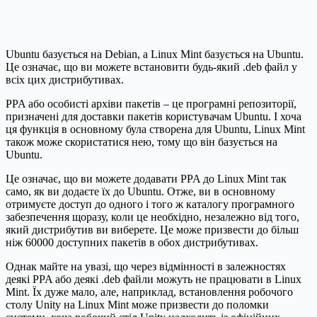
Ubuntu базується на Debian, а Linux Mint базується на Ubuntu.
Це означає, що ви можете встановити будь-який .deb файл у
всіх цих дистрибутивах.
PPA або особисті архіви пакетів – це програмні репозиторії,
призначені для доставки пакетів користувачам Ubuntu. І хоча
ця функція в основному була створена для Ubuntu, Linux Mint
також може скористатися нею, тому що він базується на
Ubuntu.
Це означає, що ви можете додавати PPA до Linux Mint так
само, як ви додаєте їх до Ubuntu. Отже, ви в основному
отримуєте доступ до одного і того ж каталогу програмного
забезпечення щоразу, коли це необхідно, незалежно від того,
який дистрибутив ви виберете. Це може призвести до більш
ніж 60000 доступних пакетів в обох дистрибутивах.
Однак майте на увазі, що через відмінності в залежностях
деякі PPA або деякі .deb файли можуть не працювати в Linux
Mint. Їх дуже мало, але, наприклад, встановлення робочого
столу Unity на Linux Mint може призвести до поломки