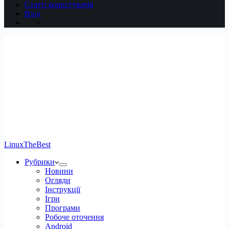
Статті користувачів
Вхід
LinuxTheBest
Рубрики
Новини
Огляди
Інструкції
Ігри
Програми
Робоче оточення
Android