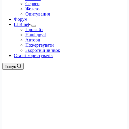
Сервер
Железо
Опитування
Форум
LTB.net
Про сайт
Наші друзі
Автори
Пожертвувати
Зворотній зв’язок
Статті користувачів
Пошук