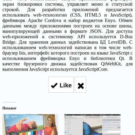
экран блокировки системы, управляет меню и статусной
строкой. Для разработки приложений предлагается
использовать web-технологии (CSS, HTML5 и JavaScript),
фреймворк Apache Cordova и набор виджетов Enyo. Обмен
данными между приложениями построен на основе шины,
манипулирующей данными в формате JSON. Для доступа
web-приложений к системному API используется D-Bus
Bridge. Для хранения данных задействована БД LevelDB. С
использованием web-технологий написан в том числе web-
браузер Isis, интерфейс которого построен на языке JavaScript с
использованием фреймворка Enyo и библиотеки Qt. В
качестве брузерного движка задействован QtWebKit, для
выполнения JavaScript используется JavaScriptCore.
Like
Похожее