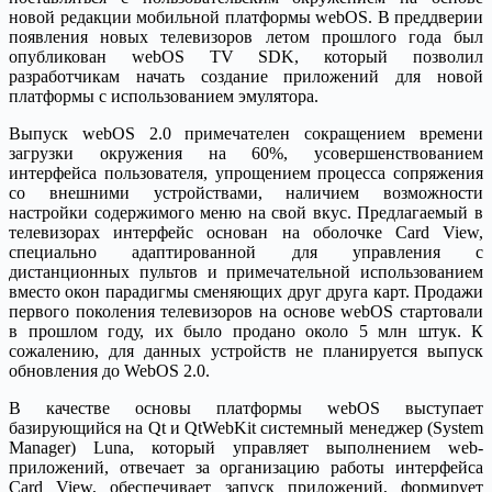
новой редакции мобильной платформы webOS. В преддверии
появления новых телевизоров летом прошлого года был
опубликован webOS TV SDK, который позволил
разработчикам начать создание приложений для новой
платформы с использованием эмулятора.
Выпуск webOS 2.0 примечателен сокращением времени
загрузки окружения на 60%, усовершенствованием
интерфейса пользователя, упрощением процесса сопряжения
со внешними устройствами, наличием возможности
настройки содержимого меню на свой вкус. Предлагаемый в
телевизорах интерфейс основан на оболочке Card View,
специально адаптированной для управления с
дистанционных пультов и примечательной использованием
вместо окон парадигмы сменяющих друг друга карт. Продажи
первого поколения телевизоров на основе webOS стартовали
в прошлом году, их было продано около 5 млн штук. К
сожалению, для данных устройств не планируется выпуск
обновления до WebOS 2.0.
В качестве основы платформы webOS выступает
базирующийся на Qt и QtWebKit системный менеджер (System
Manager) Luna, который управляет выполнением web-
приложений, отвечает за организацию работы интерфейса
Card View, обеспечивает запуск приложений, формирует