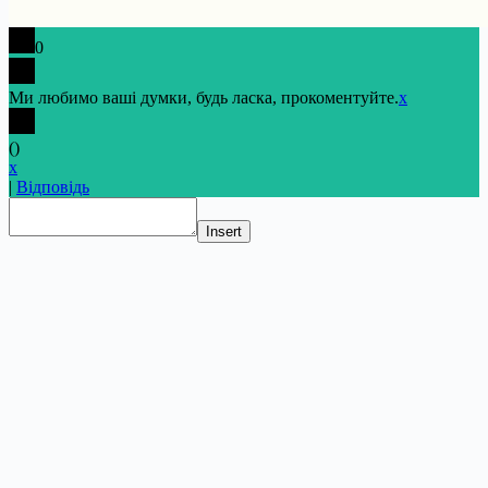
0
Ми любимо ваші думки, будь ласка, прокоментуйте.
x
(
)
x
|
Відповідь
Insert