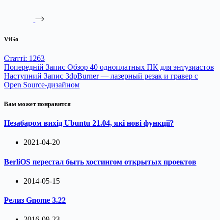
ViGo
Статті: 1263
Попередній
Запис
Обзор 40 одноплатных ПК для энтузиастов
Наступний
Запис
3dpBurner — лазерный резак и гравер с
Open Source-дизайном
Вам может понравится
Незабаром вихід Ubuntu 21.04, які нові функції?
2021-04-20
BerliOS перестал быть хостингом открытых проектов
2014-05-15
Релиз Gnome 3.22
2016-09-23