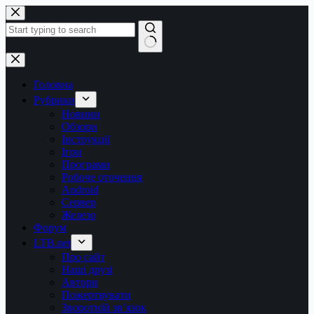
Перейти
до
вмісту
Немає
результатів
Головна
Рубрики
Новини
Обзори
Інструкції
Ігри
Програми
Робоче оточення
Android
Сервер
Железо
Форум
LTB.net
Про сайт
Наші друзі
Автори
Пожертвувати
Зворотній зв’язок