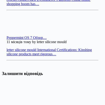
shopping boom has…
Peppermint OS 7 Обзор…
11 місяців тому by letter silicone mould
letter silicone mould International Certifications: Kinshing
silicone products meet rigorous…
Залишити відповідь