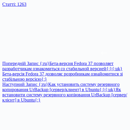
Статті: 1263
Попередній
Запис
{:ru}Бета-версия Fedora 37 позволяет
разработчикам ознакомиться со стабильной версией{:}{:uk}
Бета-версія Fedora 37 дозволяє розробникам ознайомитися зі
стабільною версією{:}
Наступний
Запис
{:ru}Как установить систему резервного
копирования UrBackup [сервер/клиент] в Ubuntu{:}{:uk}Як
встановити систему резервного копіювання UrBackup [сервер/
клієнт] в Ubuntu{:}