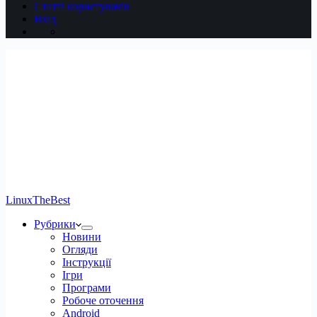
Статті користувачів
Вхід
LinuxTheBest
Рубрики
Новини
Огляди
Інструкції
Ігри
Програми
Робоче оточення
Android