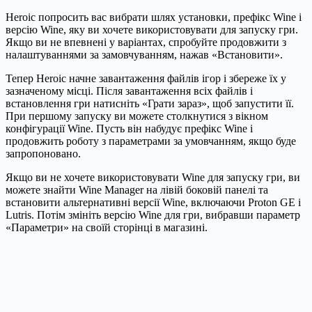
Heroic попросить вас вибрати шлях установки, префікс Wine і
версію Wine, яку ви хочете використовувати для запуску гри.
Якщо ви не впевнені у варіантах, спробуйте продовжити з
налаштуваннями за замовчуванням, нажав «Встановити».
Тепер Heroic начне завантаження файлів ігор і збереже їх у
зазначеному місці. Після завантаження всіх файлів і
встановлення гри натисніть «Грати зараз», щоб запустити її.
При першому запуску ви можете столкнутися з вікном
конфігурації Wine. Пусть він набудує префікс Wine і
продовжить роботу з параметрами за умовчанням, якщо буде
запропоновано.
Якщо ви не хочете використовувати Wine для запуску гри, ви
можете знайти Wine Manager на лівій боковій панелі та
встановити альтернативні версії Wine, включаючи Proton GE і
Lutris. Потім змініть версію Wine для гри, вибравши параметр
«Параметри» на своїй сторінці в магазині.