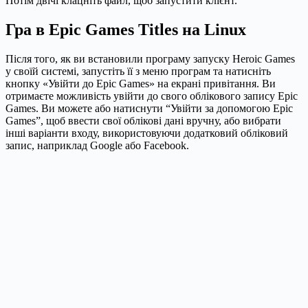
Потім двічі клацніть файл, щоб запустити клієнт.
Гра в Epic Games Titles на Linux
Після того, як ви встановили програму запуску Heroic Games
у своїй системі, запустіть її з меню програм та натисніть
кнопку «Увійти до Epic Games» на екрані привітання. Ви
отримаєте можливість увійти до свого облікового запису Epic
Games. Ви можете або натиснути “Увійти за допомогою Epic
Games”, щоб ввести свої облікові дані вручну, або вибрати
інші варіанти входу, використовуючи додатковий обліковий
запис, наприклад Google або Facebook.