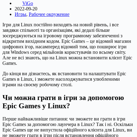
ViGo
2022-09-20
Игры
,
Рабочее окружение
Ігри для Linux постійно виходять на новий рівень, і все
завдяки спільноті та організаціям, які дедалі більше
зосереджуються на ігровому програмному забезпеченні з
відкритим вихідним кодом. Epic Games – це відомий магазин
цифрових ігор, насамперед відомий тим, що поширює ігри
для Windows серед мільйонів користувачів по всьому світу.
Але не всі знають, що на Linux можна встановити клієнт Epic
Games.
До кінця ви дізнаєтесь, як встановити та налаштувати Epic
Games в Linux, і зможете насолоджуватися улюбленими
іграми на своєму робочому столі.
Чи можна грати в ігри за допомогою
Epic Games у Linux?
Перше найважливіше питання: чи зможете ви грати в ігри
Epic Games за допомогою лаунчера в Linux? Так і ні. Оскільки
Epic Games ще не випустила офіційного клієнта для Linux, ви
не зможете грати в ігри після встановлення офіційного