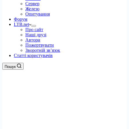
Сервер
Железо
Опитування
Форум
LTB.net
Про сайт
Наші друзі
Автори
Пожертвувати
Зворотній зв’язок
Статті користувачів
Пошук