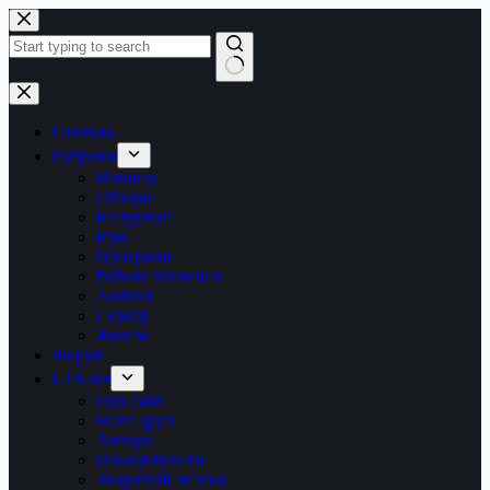
Перейти
до
вмісту
Немає
результатів
Головна
Рубрики
Новини
Обзори
Інструкції
Ігри
Програми
Робоче оточення
Android
Сервер
Железо
Форум
LTB.net
Про сайт
Наші друзі
Автори
Пожертвувати
Зворотній зв’язок