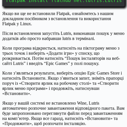
flatpak install flathub net.lutris.Lutris
Якщо ви ще не встановили Flatpak, ознайомтесь з нашим
докладним посібником з встановлення та використання
Flatpak у Linux.
Після встановлення запустіть Lutris, виконавши пошук у меню
додатків або просто набравши lutris в терміналі.
Коли програма відкриється, натисніть на піктограму меню з
трьох точок і виберіть «Додати ігри» у списку, що
розкривається. Потім натисніть “Пошук інсталяторів на веб-
сайті Lutris” і введіть “Epic Games” у полі пошуку.
Коли з’являться результати, виберіть опцію Epic Games Store і
натисніть Встановити. Якщо з’явиться запит, зніміть прапорці
поруч із «Створити ярлик на робочому столі» та «Створити
ярлик меню програми» і продовжіть, натиснувши
«Встановити».
Якщо у вашій системі не встановлено Wine, Lutris
автоматично розпочне завантаження відповідного пакета. Вам
буде запропоновано переглянути файли перед завантаженням
на комп’ютер. Якщо все гаразд, натисніть «Встановити» та
«Продовжити», щоб розпочати інсталяцію.