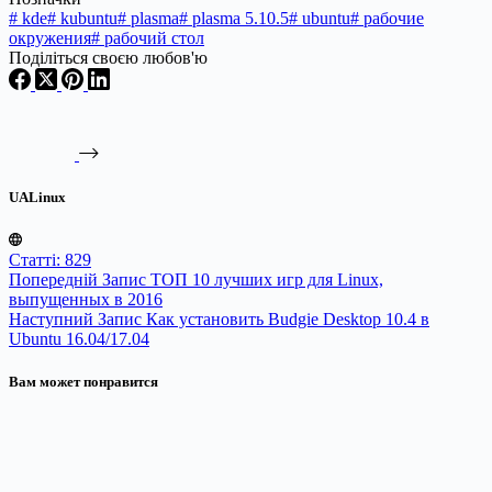
#
kde
#
kubuntu
#
plasma
#
plasma 5.10.5
#
ubuntu
#
рабочие
окружения
#
рабочий стол
Поділіться своєю любов'ю
UALinux
Статті: 829
Попередній
Запис
ТОП 10 лучших игр для Linux,
выпущенных в 2016
Наступний
Запис
Как установить Budgie Desktop 10.4 в
Ubuntu 16.04/17.04
Вам может понравится