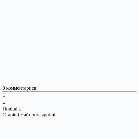
8
комментариев
Новіші
Старіші
Найпопулярніші