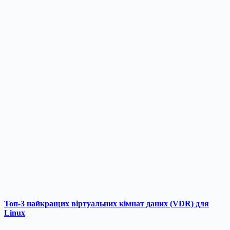
Топ-3 найкращих віртуальних кімнат даних (VDR) для
Linux