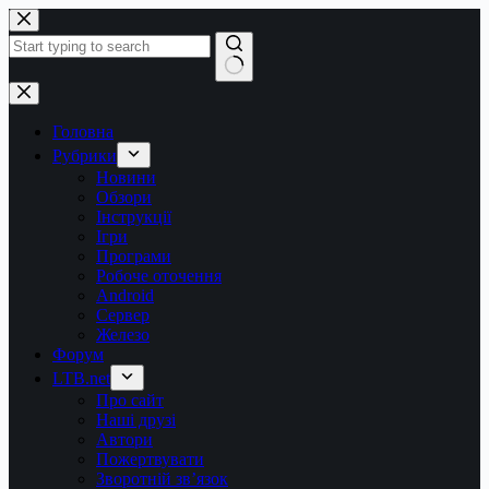
Перейти
до
вмісту
Немає
результатів
Головна
Рубрики
Новини
Обзори
Інструкції
Ігри
Програми
Робоче оточення
Android
Сервер
Железо
Форум
LTB.net
Про сайт
Наші друзі
Автори
Пожертвувати
Зворотній зв’язок