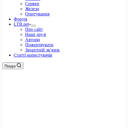
Сервер
Железо
Опитування
Форум
LTB.net
Про сайт
Наші друзі
Автори
Пожертвувати
Зворотній зв’язок
Статті користувачів
Пошук