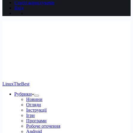
Статті користувачів
Вхід
LinuxTheBest
Рубрики
Новини
Огляди
Інструкції
Ігри
Програми
Робоче оточення
Android