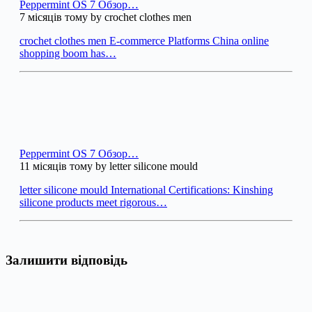
Peppermint OS 7 Обзор…
7 місяців тому by crochet clothes men
crochet clothes men E-commerce Platforms China online
shopping boom has…
Peppermint OS 7 Обзор…
11 місяців тому by letter silicone mould
letter silicone mould International Certifications: Kinshing
silicone products meet rigorous…
Залишити відповідь