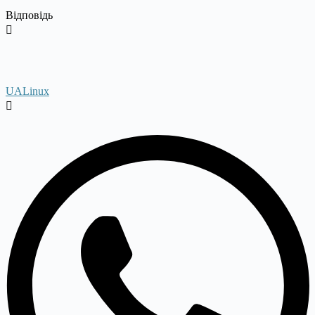
Відповідь
UALinux