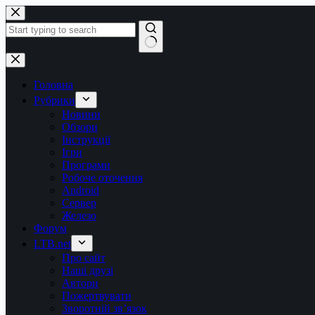
Перейти
до
вмісту
Немає
результатів
Головна
Рубрики
Новини
Обзори
Інструкції
Ігри
Програми
Робоче оточення
Android
Сервер
Железо
Форум
LTB.net
Про сайт
Наші друзі
Автори
Пожертвувати
Зворотній зв’язок