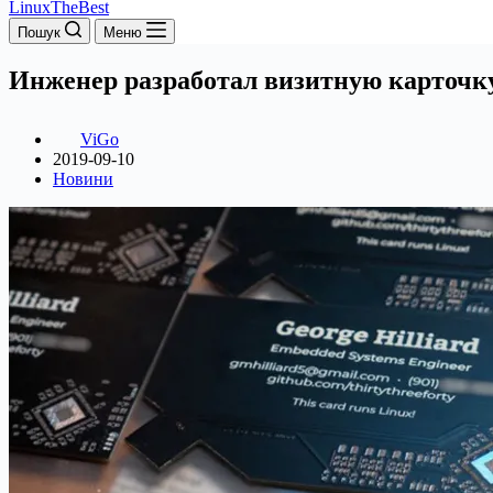
LinuxTheBest
Пошук
Меню
Инженер разработал визитную карточк
ViGo
2019-09-10
Новини