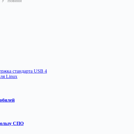
У "Новини"
держка стандарта USB 4
ля Linux
обилей
пользу СПО