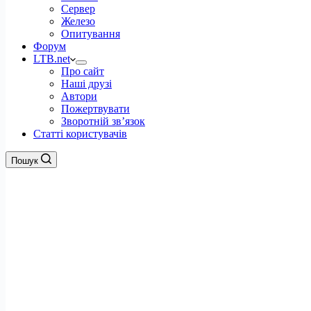
Сервер
Железо
Опитування
Форум
LTB.net
Про сайт
Наші друзі
Автори
Пожертвувати
Зворотній зв’язок
Статті користувачів
Пошук