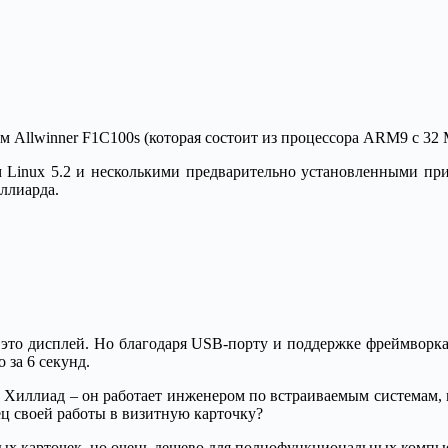
м Allwinner F1C100s (которая состоит из процессора ARM9 с 32
 Linux 5.2 и несколькими предварительно установленными при
иллиарда.
 это дисплей. Но благодаря USB-порту и поддержке фреймворк
 за 6 секунд.
м Хиллиад – он работает инженером по встраиваемым системам, 
ец своей работы в визитную карточку?
тных карточек, но очень дешево для полнофункциональных компью