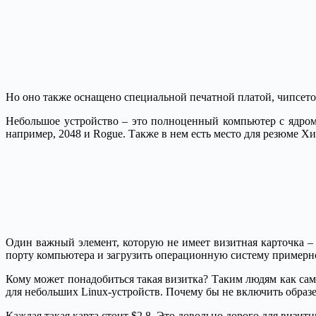
Но оно также оснащено специальной печатной платой, чипсето
Небольшое устройство – это полноценный компьютер с ядром
например, 2048 и Rogue. Также в нем есть место для резюме Х
Один важный элемент, которую не имеет визитная карточка –
порту компьютера и загрузить операционную систему примерно
Кому может понадобиться такая визитка? Таким людям как са
для небольших Linux-устройств. Почему бы не включить образ
Каждая такая карта стоит $2,8. Это довольно дорого для визи