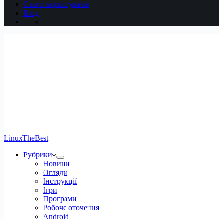
Статті користувачів
Вхід
LinuxTheBest
Рубрики
Новини
Огляди
Інструкції
Ігри
Програми
Робоче оточення
Android