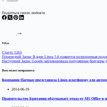
У "Новини"
Поділіться своєю любов'ю
ViGo
Статті: 1263
Попередній
Запис
В ядре Linux 5.6 появится полноценная под
Наступний
Запис
Google заблокировала популярные браузеры д
Вам может понравится
Компания Harman представила Linux-платформу для автом
2014-06-19
Правительство Британии обдумывает отказ от MS Office в 