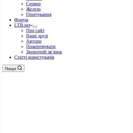
Сервер
Железо
Опитування
Форум
LTB.net
Про сайт
Наші друзі
Автори
Пожертвувати
Зворотній зв’язок
Статті користувачів
Пошук