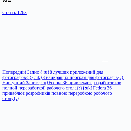
ViGo
Статті: 1263
Попередній
Запис
{:ru}8 лучших приложений для
фотографов{:}{:uk}8 найкращих програм для фотографів{:}
Наступний
Запис
{:ru}Fedora 36 привлекает разработчиков
полной переработкой рабочего стола{:}{:uk}Fedora 36
приваблює розробників повною переробкою робочого
столу{:}