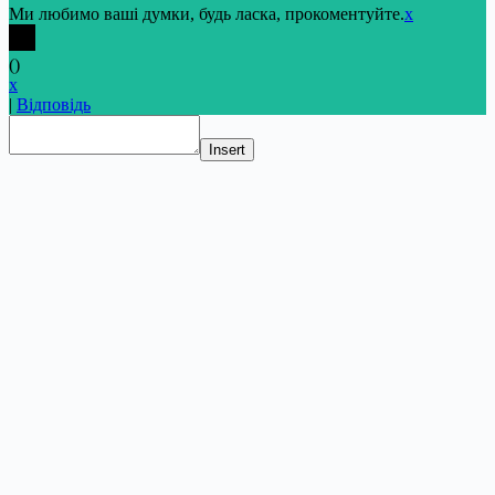
Ми любимо ваші думки, будь ласка, прокоментуйте.
x
(
)
x
|
Відповідь
Insert