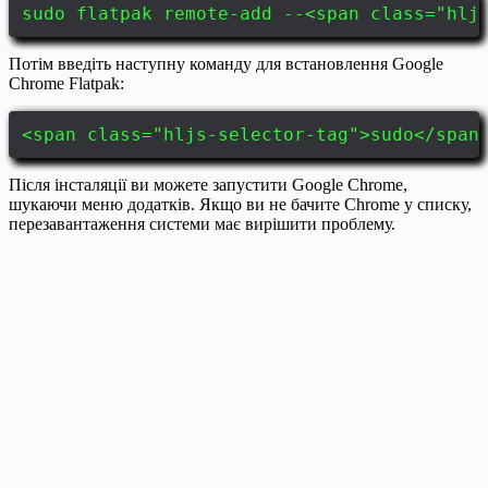
sudo flatpak remote-add --<span class="hlj
Потім введіть наступну команду для встановлення Google
Chrome Flatpak:
<span class="hljs-selector-tag">sudo</span
Після інсталяції ви можете запустити Google Chrome,
шукаючи меню додатків. Якщо ви не бачите Chrome у списку,
перезавантаження системи має вирішити проблему.