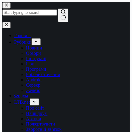
Перейти
до
вмісту
Немає
результатів
Головна
Рубрики
Новини
Обзори
Інструкції
Ігри
Програми
Робоче оточення
Android
Сервер
Железо
Форум
LTB.net
Про сайт
Наші друзі
Автори
Пожертвувати
Зворотній зв’язок