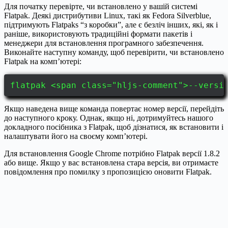
Для початку перевірте, чи встановлено у вашій системі
Flatpak. Деякі дистрибутиви Linux, такі як Fedora Silverblue,
підтримують Flatpaks “з коробки”, але є безліч інших, які, як і
раніше, використовують традиційні формати пакетів і
менеджери для встановлення програмного забезпечення.
Виконайте наступну команду, щоб перевірити, чи встановлено
Flatpak на комп’ютері:
flatpak <span class="hljs-comment">--versi
Якщо наведена вище команда повертає номер версії, перейдіть
до наступного кроку. Однак, якщо ні, дотримуйтесь нашого
докладного посібника з Flatpak, щоб дізнатися, як встановити і
налаштувати його на своєму комп’ютері.
Для встановлення Google Chrome потрібно Flatpak версії 1.8.2
або вище. Якщо у вас встановлена стара версія, ви отримаєте
повідомлення про помилку з пропозицією оновити Flatpak.