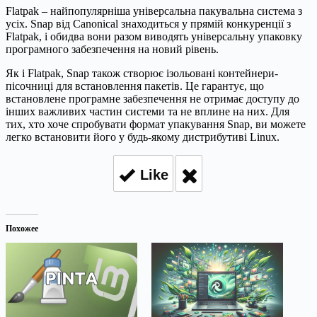
Flatpak – найпопулярніша універсальна пакувальна система з
усіх. Snap від Canonical знаходиться у прямій конкуренції з
Flatpak, і обидва вони разом виводять універсальну упаковку
програмного забезпечення на новий рівень.
Як і Flatpak, Snap також створює ізольовані контейнери-
пісочниці для встановлення пакетів. Це гарантує, що
встановлене програмне забезпечення не отримає доступу до
інших важливих частин системи та не вплине на них. Для
тих, хто хоче спробувати формат упакування Snap, ви можете
легко встановити його у будь-якому дистрибутиві Linux.
Like
Похожее