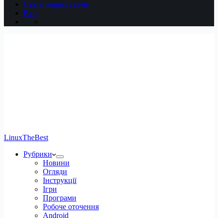
Статті користувачів
Вхід
LinuxTheBest
Рубрики
Новини
Огляди
Інструкції
Ігри
Програми
Робоче оточення
Android