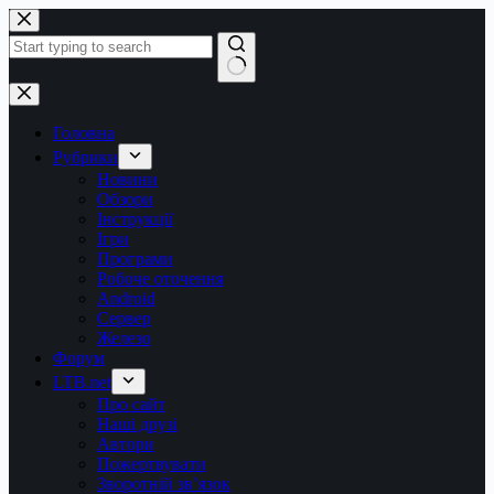
Перейти
до
вмісту
Немає
результатів
Головна
Рубрики
Новини
Обзори
Інструкції
Ігри
Програми
Робоче оточення
Android
Сервер
Железо
Форум
LTB.net
Про сайт
Наші друзі
Автори
Пожертвувати
Зворотній зв’язок