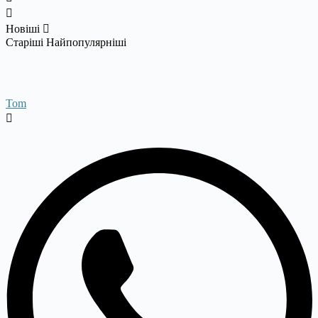
Новіші
Старіші
Найпопулярніші
Tom