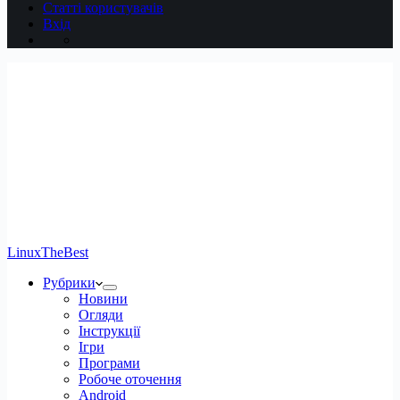
Статті користувачів
Вхід
LinuxTheBest
Рубрики
Новини
Огляди
Інструкції
Ігри
Програми
Робоче оточення
Android