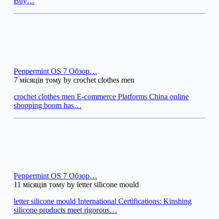
Buy…
Peppermint OS 7 Обзор…
7 місяців тому by crochet clothes men
crochet clothes men E-commerce Platforms China online
shopping boom has…
Peppermint OS 7 Обзор…
11 місяців тому by letter silicone mould
letter silicone mould International Certifications: Kinshing
silicone products meet rigorous…