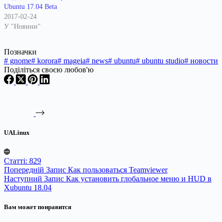
Ubuntu 17.04 Beta
2017-02-24
У "Новини"
Позначки
#
gnome
#
korora
#
mageia
#
news
#
ubuntu
#
ubuntu studio
#
новости
Поділіться своєю любов'ю
UALinux
Статті: 829
Попередній
Запис
Как пользоваться Teamviewer
Наступний
Запис
Как установить глобальное меню и HUD в
Xubuntu 18.04
Вам может понравится