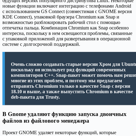
будущих версиях популярного дистрибутива Linux. Некоторые
новые функции включают интеграцию с телефонами Android
с использованием GS Connect (совместимая с GNOME версия
KDE Connect), упаковкой браузера Chromium как Snap и
возможностью разблокировать рабочий стол с помощью
отпечатка пальца. Комбинация Chromium как Snap особенно
интересна, поскольку в нем освещаются проблемы, связанные
с упаковкой приложений для развертывания в операционной
системе с долгосрочной поддержкой.
Очень сложно создавать старые версии Хром для Ubunt
поскольку он использует ряд функций современных
компиляторов C++. Snap-пакет может помочь нам реши
многие из этих проблем, и поэтому мы предлагаем
отправить Chromium только в качестве Snap с версии
18.10 и выше, а также выпустить Chromium в качестве
deb-пакета для Trusty.
В Gnome удаляют функцию запуска двоичных
файлов из файлового менеджера
Проект GNOME удаляет некоторые функций, которые