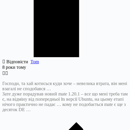
Відповісти
Tom
8 роки тому
Господи, та хай котисься куди хоче – невелика втрата, він мені
взагалі не сподобався …
Зате дуже порадував новий mate 1.20.1 – все що мені треба там
є, на відміну від попередньої lts версії Ubuntu, на цьому етапі
нічого практично не падає … кому не подобається mate є ще з
десяток DE …