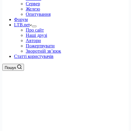
Сервер
Железо
Опитування
Форум
LTB.net
Про сайт
Наші друзі
Автори
Пожертвувати
Зворотній зв’язок
Статті користувачів
Пошук