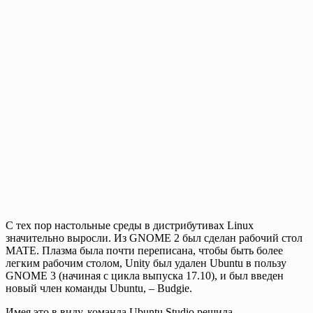
С тех пор настольные среды в дистрибутивах Linux
значительно выросли. Из GNOME 2 был сделан рабочий стол
MATE. Плазма была почти переписана, чтобы быть более
легким рабочим столом, Unity был удален Ubuntu в пользу
GNOME 3 (начиная с цикла выпуска 17.10), и был введен
новый член команды Ubuntu, – Budgie.
Имея это в виду, команда Ubuntu Studio решила