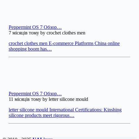
Peppermint OS 7 Обзор…
7 місяців тому by crochet clothes men
crochet clothes men E-commerce Platforms China online
shopping boom has…
Peppermint OS 7 Обзор…
11 місяців тому by letter silicone mould
letter silicone mould International Certifications: Kinshing
silicone products meet rigorous…