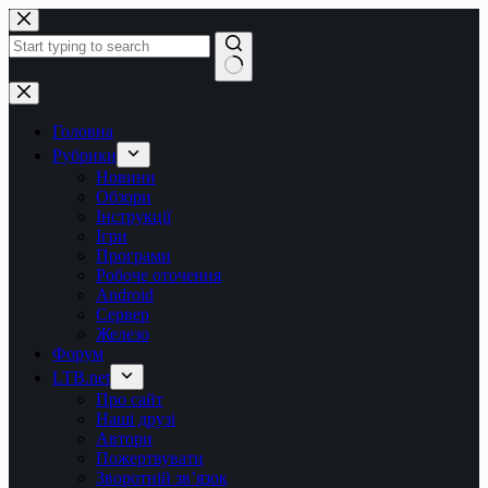
Перейти
до
вмісту
Немає
результатів
Головна
Рубрики
Новини
Обзори
Інструкції
Ігри
Програми
Робоче оточення
Android
Сервер
Железо
Форум
LTB.net
Про сайт
Наші друзі
Автори
Пожертвувати
Зворотній зв’язок