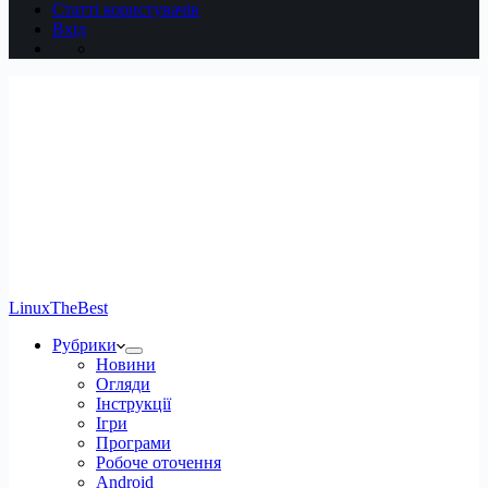
Статті користувачів
Вхід
LinuxTheBest
Рубрики
Новини
Огляди
Інструкції
Ігри
Програми
Робоче оточення
Android