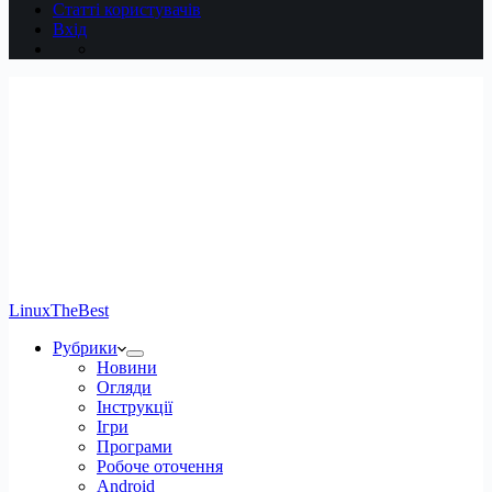
Статті користувачів
Вхід
LinuxTheBest
Рубрики
Новини
Огляди
Інструкції
Ігри
Програми
Робоче оточення
Android