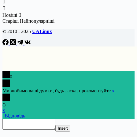
Новіші
Старіші
Найпопулярніші
© 2010 - 2025
UALinux
0
Ми любимо ваші думки, будь ласка, прокоментуйте.
x
(
)
x
|
Відповідь
Insert