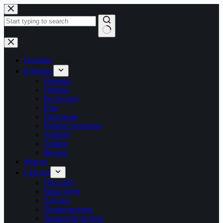
Перейти
до
вмісту
Немає
результатів
Головна
Рубрики
Новини
Обзори
Інструкції
Ігри
Програми
Робоче оточення
Android
Сервер
Железо
Форум
LTB.net
Про сайт
Наші друзі
Автори
Пожертвувати
Зворотній зв’язок