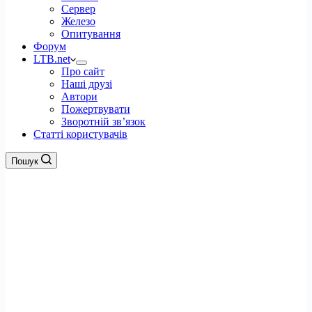
Сервер
Железо
Опитування
Форум
LTB.net
Про сайт
Наші друзі
Автори
Пожертвувати
Зворотній зв’язок
Статті користувачів
Пошук