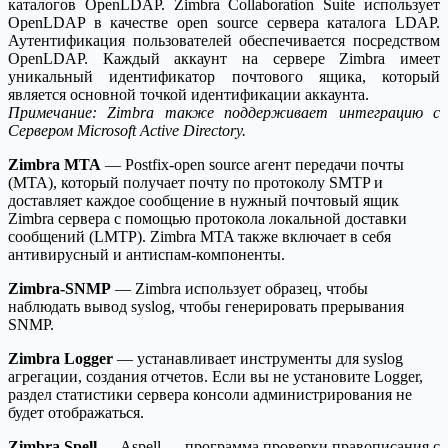
каталогов OpenLDAP. Zimbra Collaboration Suite использует
OpenLDAP в качестве open source сервера каталога LDAP.
Аутентификация пользователей обеспечивается посредством
OpenLDAP. Каждый аккаунт на сервере Zimbra имеет
уникальный идентификатор почтового ящика, который
является основной точкой идентификации аккаунта.
Примечание: Zimbra также поддерживает интеграцию с
Сервером Microsoft Active Directory.
Zimbra MTA
— Postfix-open source агент передачи почты
(MTA), который получает почту по протоколу SMTP и
доставляет каждое сообщение в нужный почтовый ящик
Zimbra сервера с помощью протокола локальной доставки
сообщений (LMTP). Zimbra MTA также включает в себя
антивирусный и антиспам-компоненты.
Zimbra-SNMP
— Zimbra использует образец, чтобы
наблюдать вывод syslog, чтобы генерировать прерывания
SNMP.
Zimbra Logger
— устанавливает инструменты для syslog
агрегации, создания отчетов. Если вы не установите Logger,
раздел статистики сервера консоли администрирования не
будет отображаться.
Zimbra Spell
— Aspell — программа проверки правописания с