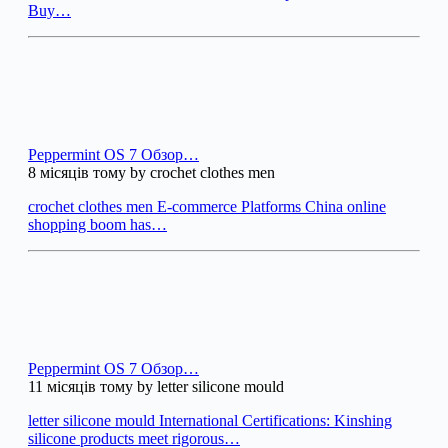
Buy…
Peppermint OS 7 Обзор…
8 місяців тому by crochet clothes men
crochet clothes men E-commerce Platforms China online
shopping boom has…
Peppermint OS 7 Обзор…
11 місяців тому by letter silicone mould
letter silicone mould International Certifications: Kinshing
silicone products meet rigorous…