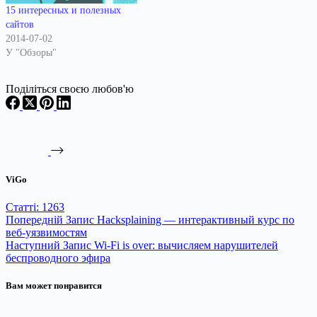
пострадавших пользователей),
15 интересных и полезных
Вьетнам (4%), Украина (4%)
сайтов
и Великобритания (3%).
2014-07-02
Платформа…
У "Обзоры"
Поділіться своєю любов'ю
ViGo
Статті: 1263
Попередній
Запис
Hacksplaining — интерактивный курс по
веб-уязвимостям
Наступний
Запис
Wi-Fi is over: вычисляем нарушителей
беспроводного эфира
Вам может понравится