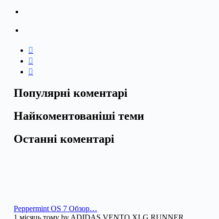
Популярні коментарі
Найкоментованіші теми
Останні коментарі
Peppermint OS 7 Обзор…
1 місяць тому by ADIDAS VENTO XLG RUNNER