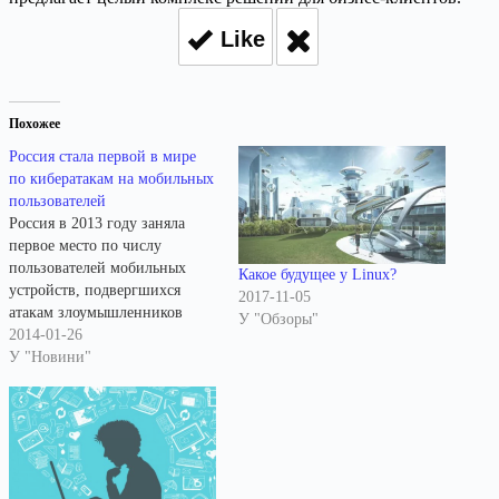
Like
Похожее
Россия стала первой в мире
по кибератакам на мобильных
пользователей
Россия в 2013 году заняла
первое место по числу
пользователей мобильных
Какое будущее у Linux?
устройств, подвергшихся
2017-11-05
атакам злоумышленников
У "Обзоры"
(40% от всех атакованных
2014-01-26
пользователей в мире),
У "Новини"
говорится в сообщении
«Лаборатории Касперского».
В пятерку стран по
количеству атакованных
пользователей также вошли
Индия (8% от всех