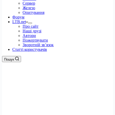
Сервер
Железо
Опитування
Форум
LTB.net
Про сайт
Наші друзі
Автори
Пожертвувати
Зворотній зв’язок
Статті користувачів
Пошук