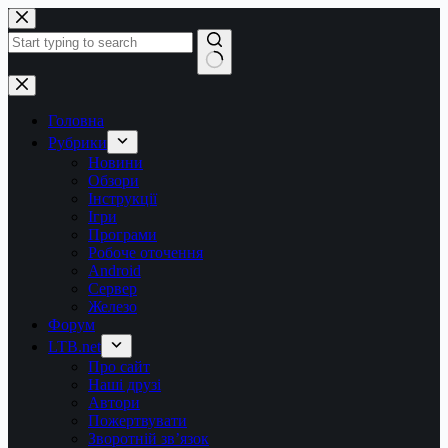
Перейти
до
вмісту
Немає
результатів
Головна
Рубрики
Новини
Обзори
Інструкції
Ігри
Програми
Робоче оточення
Android
Сервер
Железо
Форум
LTB.net
Про сайт
Наші друзі
Автори
Пожертвувати
Зворотній зв’язок