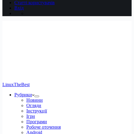
Статті користувачів
Вхід
LinuxTheBest
Рубрики
Новини
Огляди
Інструкції
Ігри
Програми
Робоче оточення
Android