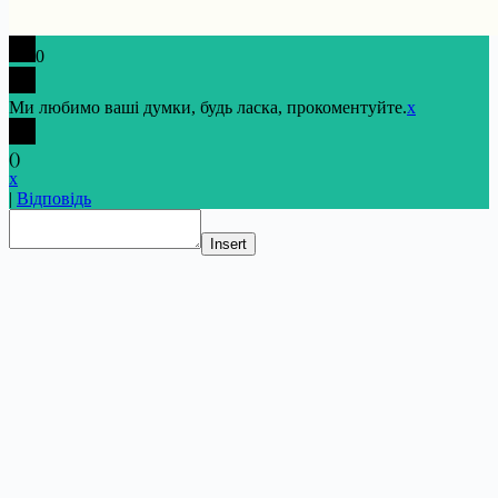
0
Ми любимо ваші думки, будь ласка, прокоментуйте.
x
(
)
x
|
Відповідь
Insert