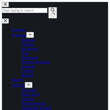
Перейти
до
вмісту
Немає
результатів
Головна
Рубрики
Новини
Обзори
Інструкції
Ігри
Програми
Робоче оточення
Android
Сервер
Железо
Форум
LTB.net
Про сайт
Наші друзі
Автори
Пожертвувати
Зворотній зв’язок