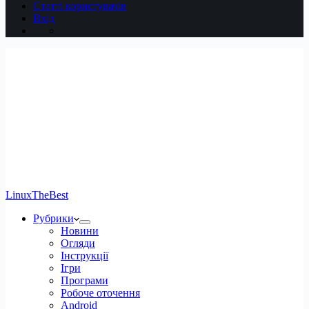
Статті користувачів
Вхід
LinuxTheBest
Рубрики
Новини
Огляди
Інструкції
Ігри
Програми
Робоче оточення
Android