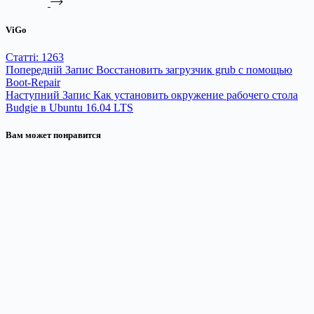
ViGo
Статті: 1263
Попередній
Запис
Восстановить загрузчик grub с помощью
Boot-Repair
Наступний
Запис
Как установить окружение рабочего стола
Budgie в Ubuntu 16.04 LTS
Вам может понравится