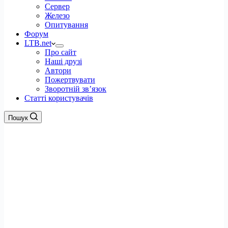
Сервер
Железо
Опитування
Форум
LTB.net
Про сайт
Наші друзі
Автори
Пожертвувати
Зворотній зв’язок
Статті користувачів
Пошук