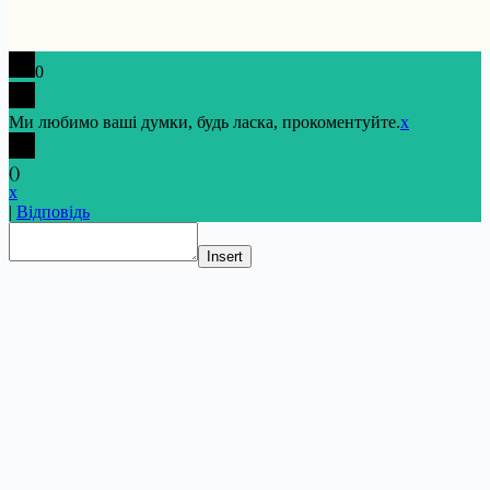
0
Ми любимо ваші думки, будь ласка, прокоментуйте.
x
(
)
x
|
Відповідь
Insert