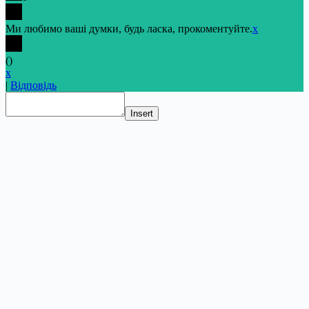
Ми любимо ваші думки, будь ласка, прокоментуйте.
x
(
)
x
|
Відповідь
Insert