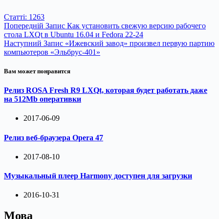
Статті: 1263
Попередній
Запис
Как установить свежую версию рабочего
стола LXQt в Ubuntu 16.04 и Fedora 22-24
Наступний
Запис
«Ижевский завод» произвел первую партию
компьютеров «Эльбрус-401»
Вам может понравится
Релиз ROSA Fresh R9 LXQt, которая будет работать даже
на 512Mb оперативки
2017-06-09
Релиз веб-браузера Opera 47
2017-08-10
Музыкальный плеер Harmony доступен для загрузки
2016-10-31
Мова