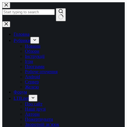
Перейти
до
вмісту
Немає
результатів
Головна
Рубрики
Новини
Обзори
Інструкції
Ігри
Програми
Робоче оточення
Android
Сервер
Железо
Форум
LTB.net
Про сайт
Наші друзі
Автори
Пожертвувати
Зворотній зв’язок