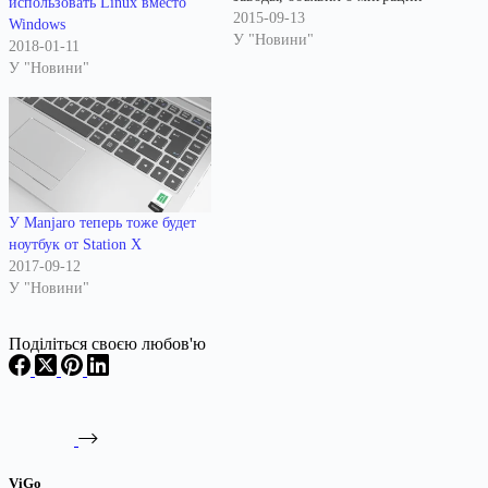
использовать Linux вместо
применяемых на
2015-09-13
Windows
предприятиях Windows-
У "Новини"
2018-01-11
решений на операционную
У "Новини"
систему Astra Linux. Переход
планируется совершить до
конца 2018 года, заменив на
Linux как минимум 50%
установок Microsoft Windows.
Миграция проводится в
рамках инициативы по
У Manjaro теперь тоже будет
снижению зависимости от
ноутбук от Station X
иностранного программного
2017-09-12
обеспечения. Astra Linux
У "Новини"
построен на…
Поділіться своєю любов'ю
ViGo