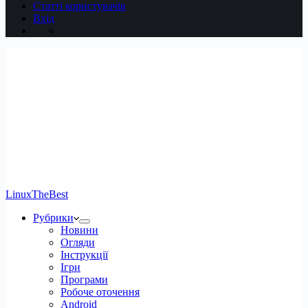
Статті користувачів
Вхід
LinuxTheBest
Рубрики
Новини
Огляди
Інструкції
Ігри
Програми
Робоче оточення
Android