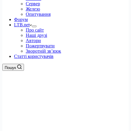
Сервер
Железо
Опитування
Форум
LTB.net
Про сайт
Наші друзі
Автори
Пожертвувати
Зворотній зв’язок
Статті користувачів
Пошук