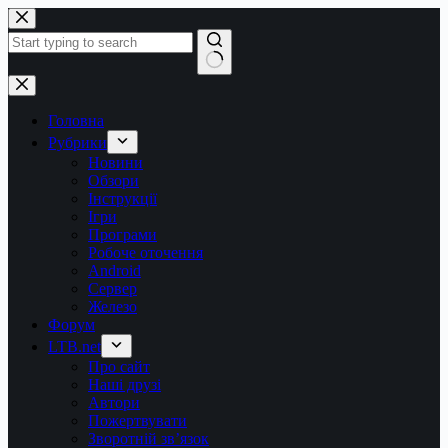
Перейти
до
вмісту
Немає
результатів
Головна
Рубрики
Новини
Обзори
Інструкції
Ігри
Програми
Робоче оточення
Android
Сервер
Железо
Форум
LTB.net
Про сайт
Наші друзі
Автори
Пожертвувати
Зворотній зв’язок