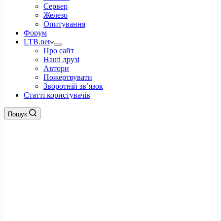
Сервер
Железо
Опитування
Форум
LTB.net
Про сайт
Наші друзі
Автори
Пожертвувати
Зворотній зв’язок
Статті користувачів
Пошук