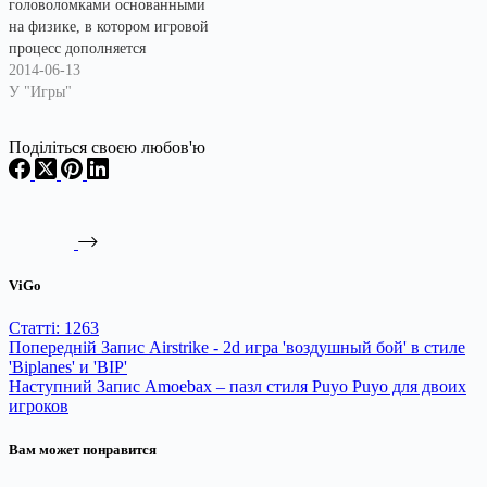
головоломками основанными
на физике, в котором игровой
процесс дополняется
философской подоплёкой
2014-06-13
происходящего. Главный
У "Игры"
герой игры "ничто", он
частичка "пустоты" случайно
Поділіться своєю любов'ю
оторвавшаяся от неё т теперь
стремится к чему-то
большему... Путешествие
проходит по пяти игровым
мирам, в которых много
символов и намёков, которые
ViGo
заставляют размышлять не
только…
Статті: 1263
Попередній
Запис
Airstrike - 2d игра 'воздушный бой' в стиле
'Biplanes' и 'BIP'
Наступний
Запис
Аmoebax – пазл стиля Puyo Puyo для двоих
игроков
Вам может понравится