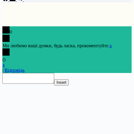
0
Ми любимо ваші думки, будь ласка, прокоментуйте.
x
(
)
x
|
Відповідь
Insert