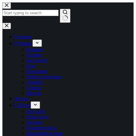
Перейти
до
вмісту
Немає
результатів
Головна
Рубрики
Новини
Обзори
Інструкції
Ігри
Програми
Робоче оточення
Android
Сервер
Железо
Форум
LTB.net
Про сайт
Наші друзі
Автори
Пожертвувати
Зворотній зв’язок