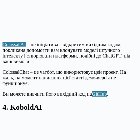
Colossal AI
– це ініціатива з відкритим вихідним кодом,
покликана допомогти вам клонувати моделі штучного
інтелекту і створювати платформи, подібні до ChatGPT, під
ваші вимоги.
ColossalChat – це чатбот, що використовує цей проект. На
жаль, на момент написання цієї статті демо-версія не
функціонує.
Ви можете вивчити його вихідний код на
GitHub
.
4. KoboldAI