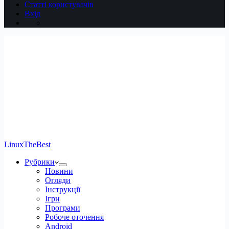
Статті користувачів
Вхід
LinuxTheBest
Рубрики
Новини
Огляди
Інструкції
Ігри
Програми
Робоче оточення
Android