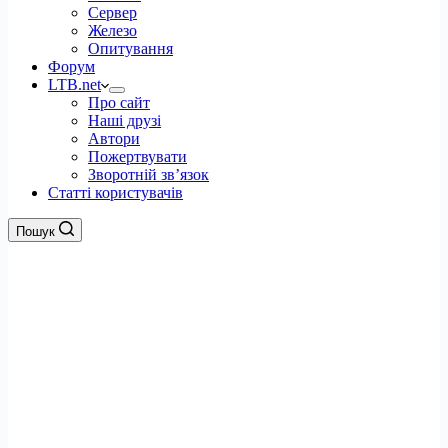
Сервер
Железо
Опитування
Форум
LTB.net
Про сайт
Наші друзі
Автори
Пожертвувати
Зворотній зв’язок
Статті користувачів
Пошук