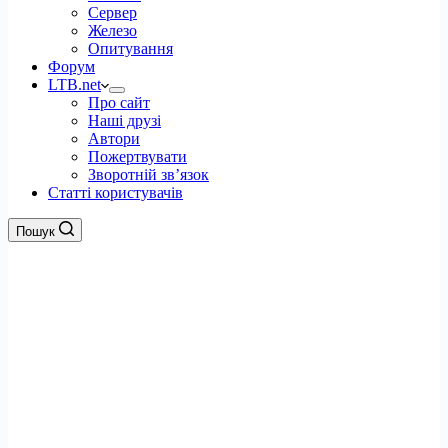
Сервер
Железо
Опитування
Форум
LTB.net
Про сайт
Наші друзі
Автори
Пожертвувати
Зворотній зв’язок
Статті користувачів
Пошук