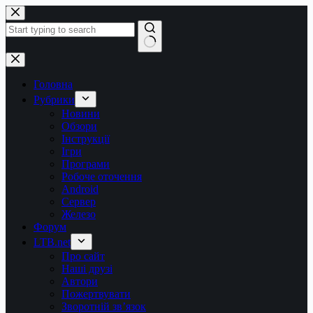
Перейти
до
вмісту
Немає
результатів
Головна
Рубрики
Новини
Обзори
Інструкції
Ігри
Програми
Робоче оточення
Android
Сервер
Железо
Форум
LTB.net
Про сайт
Наші друзі
Автори
Пожертвувати
Зворотній зв’язок