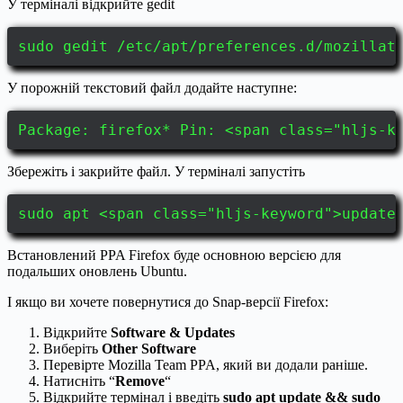
У терміналі відкрийте gedit
sudo gedit /etc/apt/preferences.d/mozillat
У порожній текстовий файл додайте наступне:
Package: firefox* Pin: <span class="hljs-k
Збережіть і закрийте файл. У терміналі запустіть
sudo apt <span class="hljs-keyword">update
Встановлений PPA Firefox буде основною версією для
подальших оновлень Ubuntu.
І якщо ви хочете повернутися до Snap-версії Firefox:
Відкрийте
Software & Updates
Виберіть
Other Software
Перевірте Mozilla Team PPA, який ви додали раніше.
Натисніть “
Remove
“
Відкрийте термінал і введіть
sudo apt update && sudo