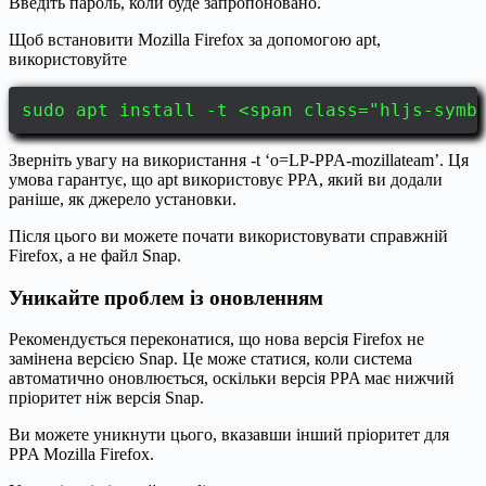
Введіть пароль, коли буде запропоновано.
Щоб встановити Mozilla Firefox за допомогою apt,
використовуйте
sudo apt install -t <span class="hljs-symb
Зверніть увагу на використання -t ‘o=LP-PPA-mozillateam’. Ця
умова гарантує, що apt використовує PPA, який ви додали
раніше, як джерело установки.
Після цього ви можете почати використовувати справжній
Firefox, а не файл Snap.
Уникайте проблем із оновленням
Рекомендується переконатися, що нова версія Firefox не
замінена версією Snap. Це може статися, коли система
автоматично оновлюється, оскільки версія PPA має нижчий
пріоритет ніж версія Snap.
Ви можете уникнути цього, вказавши інший пріоритет для
PPA Mozilla Firefox.