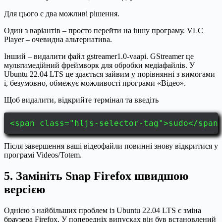
Для цього є два можливі рішення.
Один з варіантів – просто перейти на іншу програму. VLC
Player – очевидна альтернатива.
Інший – видалити файл gstreamer1.0-vaapi. GStreamer це
мультимедійний фреймворк для обробки медіафайлів. У
Ubuntu 22.04 LTS це здається зайвим у порівнянні з вимогами
і, безумовно, обмежує можливості програми «Відео».
Щоб видалити, відкрийте термінал та введіть
<span class="hljs-selector-tag">sudo</span
Після завершення ваші відеофайли повинні знову відкритися у
програмі Videos/Totem.
5. Замініть Snap Firefox швидшою
версією
Однією з найбільших проблем із Ubuntu 22.04 LTS є зміна
браузера Firefox. У попередніх випусках він був встановлений