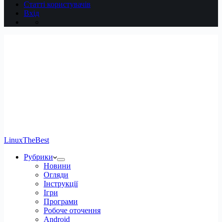
Статті користувачів
Вхід
LinuxTheBest
Рубрики
Новини
Огляди
Інструкції
Ігри
Програми
Робоче оточення
Android