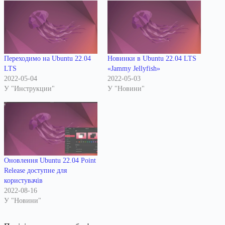
Переходимо на Ubuntu 22.04
Новинки в Ubuntu 22.04 LTS
LTS
«Jammy Jellyfish»
2022-05-04
2022-05-03
У "Инструкции"
У "Новини"
Оновлення Ubuntu 22.04 Point
Release доступне для
користувачів
2022-08-16
У "Новини"