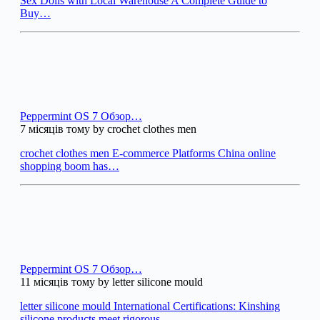
Sex Dolls with Local Warehouse A Complete Guide to
Buy…
Peppermint OS 7 Обзор…
7 місяців тому by crochet clothes men
crochet clothes men E-commerce Platforms China online
shopping boom has…
Peppermint OS 7 Обзор…
11 місяців тому by letter silicone mould
letter silicone mould International Certifications: Kinshing
silicone products meet rigorous…