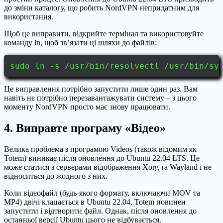
до зміни каталогу, що робить NordVPN непридатним для
використання.
Щоб це виправити, відкрийте термінал та використовуйте
команду ln, щоб зв’язати ці шляхи до файлів:
sudo ln -s /usr/bin/resolvectl /usr/bin/sy
Це виправлення потрібно запустити лише один раз. Вам
навіть не потрібно перезавантажувати систему – з цього
моменту NordVPN просто має знову працювати.
4. Виправте програму «Відео»
Велика проблема з програмою Videos (також відомим як
Totem) виникає після оновлення до Ubuntu 22.04 LTS. Це
може статися з серверами відображення Xorg та Wayland і не
відноситься до жодного з них.
Коли відеофайл (будь-якого формату, включаючи MOV та
MP4) двічі клацається в Ubuntu 22.04, Totem повинен
запустити і відтворити файл. Однак, після оновлення до
останньої версії Ubuntu цього не відбувається.