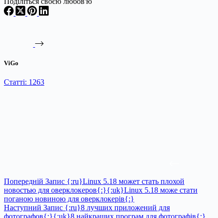
Поділіться своєю любов'ю
ViGo
Статті: 1263
Попередній
Запис
{:ru}Linux 5.18 может стать плохой
новостью для оверклокеров{:}{:uk}Linux 5.18 може стати
поганою новиною для оверклокерів{:}
Наступний
Запис
{:ru}8 лучших приложений для
фотографов{:}{:uk}8 найкращих програм для фотографів{:}