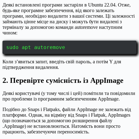
Деякі встановлені програми застаріли в Ubuntu 22.04. Отже,
будь-яке програмне забезпечення, від якого залежать
програми, необхідно видалити з вашої системи. Ці залежності
займають цінне місце на диску і можуть бути видалені з
терміналу за допомогою команди autoremove наступним
чином:
sudo apt autoremove
Коли з’явиться запит, введіть свій пароль, а потім Y для
підтвердження видалення.
2. Перевірте сумісність із AppImage
Деякі користувачі (у тому числі і цей) помітили та повідомили
про проблеми із програмним забезпеченням AppImage.
Подібно до Snaps і Flatpaks, файли AppImage не залежать від
платформи. Однак, на відміну від Snaps і Flatpak, AppImages
(що позначаються за допомогою розширення файлу
.AppImage) не встановлюються. Натомість вони просто
працюють, забезпечуючи переносимість.