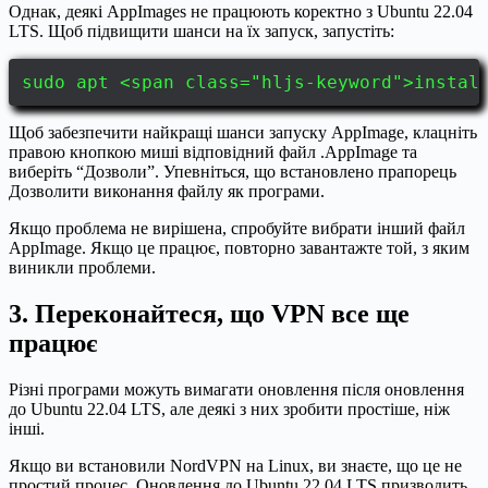
Однак, деякі AppImages не працюють коректно з Ubuntu 22.04
LTS. Щоб підвищити шанси на їх запуск, запустіть:
sudo apt <span class="hljs-keyword">instal
Щоб забезпечити найкращі шанси запуску AppImage, клацніть
правою кнопкою миші відповідний файл .AppImage та
виберіть “Дозволи”. Упевніться, що встановлено прапорець
Дозволити виконання файлу як програми.
Якщо проблема не вирішена, спробуйте вибрати інший файл
AppImage. Якщо це працює, повторно завантажте той, з яким
виникли проблеми.
3. Переконайтеся, що VPN все ще
працює
Різні програми можуть вимагати оновлення після оновлення
до Ubuntu 22.04 LTS, але деякі з них зробити простіше, ніж
інші.
Якщо ви встановили NordVPN на Linux, ви знаєте, що це не
простий процес. Оновлення до Ubuntu 22.04 LTS призводить