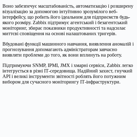
Воно забезпечує масштабованість, автоматизацію і розширену
візуалізацію за допомогою інтуїтивно зрозумілого веб-
інтерфейсу, що робить його ідеальним для підприємств будь-
якого розміру. Zabbix підтримує агентський і безагентський
моніторинг, збирає показники продуктивності та надсилає
миттєві сповіщення на основі налаштованих тригерів.
Вбудовані функції машинного навчання, виявлення аномалій і
прогнозування допомагають адміністраторам завчасно
виявляти проблеми до того, як вони вплинуть на роботу.
Підтримуючи SNMP, IPMI, JMX і хмарні сервіси, Zabbix легко
інтегрується в різні ІТ-середовища. Надійний захист, гнучкий
API і великі інструменти звітності роблять його потужним
вибором для сучасного моніторингу ІТ-інфраструктури.