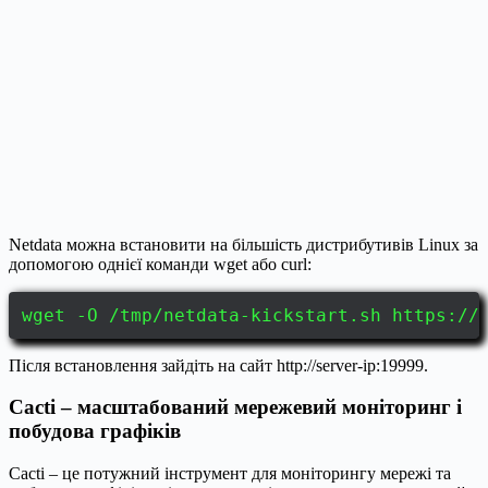
Netdata можна встановити на більшість дистрибутивів Linux за
допомогою однієї команди wget або curl:
wget -O /tmp/netdata-kickstart.sh https://
Після встановлення зайдіть на сайт http://server-ip:19999.
Cacti – масштабований мережевий моніторинг і
побудова графіків
Cacti – це потужний інструмент для моніторингу мережі та