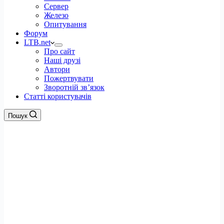
Сервер
Железо
Опитування
Форум
LTB.net
Про сайт
Наші друзі
Автори
Пожертвувати
Зворотній зв’язок
Статті користувачів
Пошук