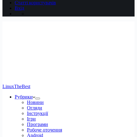
Статті користувачів
Вхід
LinuxTheBest
Рубрики
Новини
Огляди
Інструкції
Ігри
Програми
Робоче оточення
Android