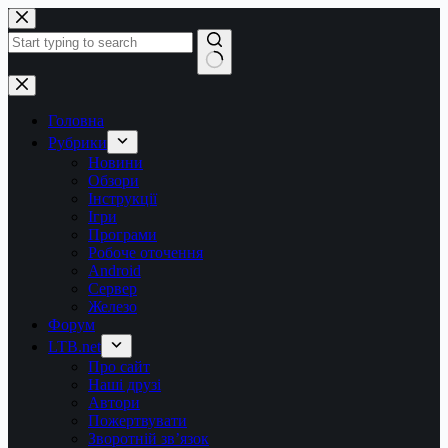
Перейти
до
вмісту
Немає
результатів
Головна
Рубрики
Новини
Обзори
Інструкції
Ігри
Програми
Робоче оточення
Android
Сервер
Железо
Форум
LTB.net
Про сайт
Наші друзі
Автори
Пожертвувати
Зворотній зв’язок