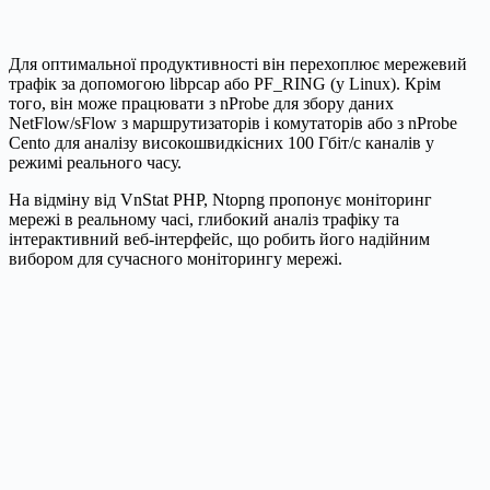
Для оптимальної продуктивності він перехоплює мережевий
трафік за допомогою libpcap або PF_RING (у Linux). Крім
того, він може працювати з nProbe для збору даних
NetFlow/sFlow з маршрутизаторів і комутаторів або з nProbe
Cento для аналізу високошвидкісних 100 Гбіт/с каналів у
режимі реального часу.
На відміну від VnStat PHP, Ntopng пропонує моніторинг
мережі в реальному часі, глибокий аналіз трафіку та
інтерактивний веб-інтерфейс, що робить його надійним
вибором для сучасного моніторингу мережі.