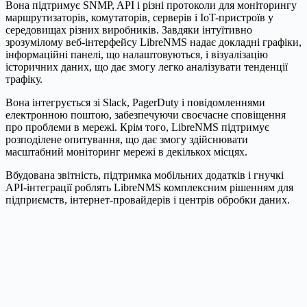
Вона підтримує SNMP, API і різні протоколи для моніторингу
маршрутизаторів, комутаторів, серверів і IoT-пристроїв у
середовищах різних виробників. Завдяки інтуїтивно
зрозумілому веб-інтерфейсу LibreNMS надає докладні графіки,
інформаційні панелі, що налаштовуються, і візуалізацію
історичних даних, що дає змогу легко аналізувати тенденції
трафіку.
Вона інтегрується зі Slack, PagerDuty і повідомленнями
електронною поштою, забезпечуючи своєчасне сповіщення
про проблеми в мережі. Крім того, LibreNMS підтримує
розподілене опитування, що дає змогу здійснювати
масштабний моніторинг мережі в декількох місцях.
Вбудована звітність, підтримка мобільних додатків і гнучкі
API-інтеграції роблять LibreNMS комплексним рішенням для
підприємств, інтернет-провайдерів і центрів обробки даних.