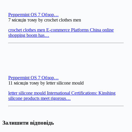
Peppermint OS 7 Обзор…
7 місяців тому by crochet clothes men
crochet clothes men E-commerce Platforms China online
shopping boom has…
Peppermint OS 7 Обзор…
11 місяців тому by letter silicone mould
letter silicone mould International Certifications: Kinshing
silicone products meet rigorous…
Залишити відповідь