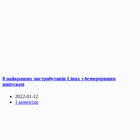
8 найкращих дистрибутивів Linux з безперервним
випуском
2022-01-12
1 коментар