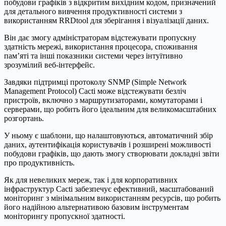
побудови графіків з відкритим вихідним кодом, призначений
для детального вивчення продуктивності системи з
використанням RRDtool для зберігання і візуалізації даних.
Він дає змогу адміністраторам відстежувати пропускну
здатність мережі, використання процесора, споживання
пам’яті та інші показники системи через інтуїтивно
зрозумілий веб-інтерфейс.
Завдяки підтримці протоколу SNMP (Simple Network
Management Protocol) Cacti може відстежувати безліч
пристроїв, включно з маршрутизаторами, комутаторами і
серверами, що робить його ідеальним для великомасштабних
розгортань.
У ньому є шаблони, що налаштовуються, автоматичний збір
даних, аутентифікація користувачів і розширені можливості
побудови графіків, що дають змогу створювати докладні звіти
про продуктивність.
Як для невеликих мереж, так і для корпоративних
інфраструктур Cacti забезпечує ефективний, масштабований
моніторинг з мінімальним використанням ресурсів, що робить
його надійною альтернативою базовим інструментам
моніторингу пропускної здатності.