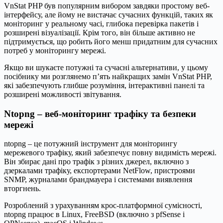
VnStat PHP був популярним вибором завдяки простому веб-
інтерфейсу, але йому не вистачає сучасних функцій, таких як
моніторинг у реальному часі, глибока перевірка пакетів і
розширені візуалізації. Крім того, він більше активно не
підтримується, що робить його менш придатним для сучасних
потреб у моніторингу мережі.
Якщо ви шукаєте потужні та сучасні альтернативи, у цьому
посібнику ми розглянемо п’ять найкращих замін VnStat PHP,
які забезпечують глибше розуміння, інтерактивні панелі та
розширені можливості звітування.
Ntopng – веб-моніторинг трафіку та безпеки
мережі
ntopng – це потужний інструмент для моніторингу
мережевого трафіку, який забезпечує повну видимість мережі.
Він збирає дані про трафік з різних джерел, включно з
дзеркалами трафіку, експортерами NetFlow, пристроями
SNMP, журналами брандмауера і системами виявлення
вторгнень.
Розроблений з урахуванням крос-платформної сумісності,
ntopng працює в Linux, FreeBSD (включно з pfSense і