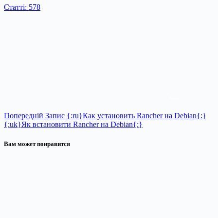
Статті: 578
Попередній
Запис
{:ru}Как установить Rancher на Debian{:}
{:uk}Як встановити Rancher на Debian{:}
Вам может понравится