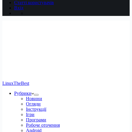
Статті користувачів
Вхід
LinuxTheBest
Рубрики
Новини
Огляди
Інструкції
Ігри
Програми
Робоче оточення
Android