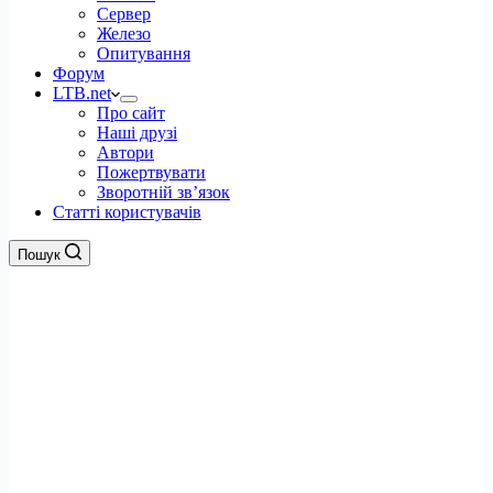
Сервер
Железо
Опитування
Форум
LTB.net
Про сайт
Наші друзі
Автори
Пожертвувати
Зворотній зв’язок
Статті користувачів
Пошук