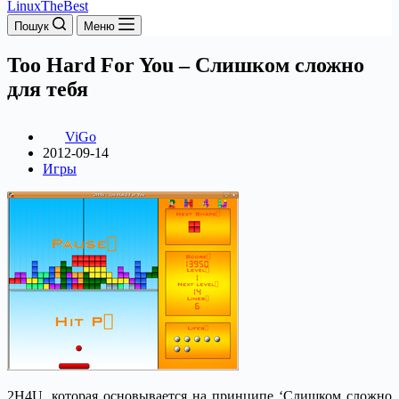
LinuxTheBest
Пошук
Меню
Too Hard For You – Слишком сложно
для тебя
ViGo
2012-09-14
Игры
2H4U, которая основывается на принципе ‘Слишком сложно