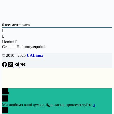
0
комментариев
Новіші
Старіші
Найпопулярніші
© 2010 - 2025
UALinux
0
Ми любимо ваші думки, будь ласка, прокоментуйте.
x