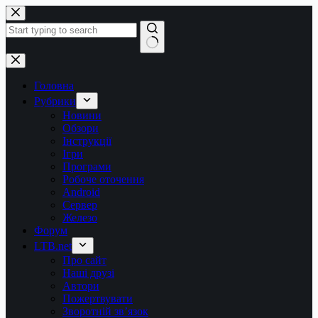
Перейти
до
вмісту
Немає
результатів
Головна
Рубрики
Новини
Обзори
Інструкції
Ігри
Програми
Робоче оточення
Android
Сервер
Железо
Форум
LTB.net
Про сайт
Наші друзі
Автори
Пожертвувати
Зворотній зв’язок