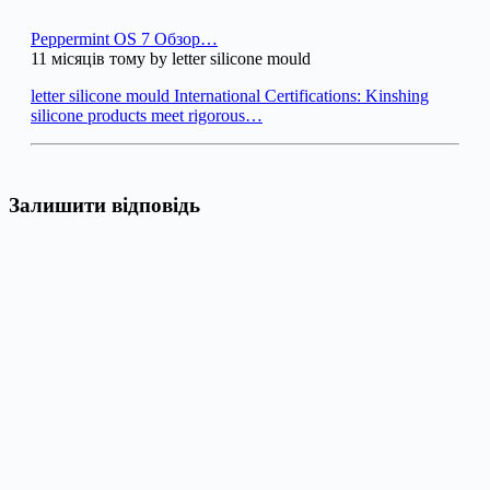
Peppermint OS 7 Обзор…
11 місяців тому by letter silicone mould
letter silicone mould International Certifications: Kinshing
silicone products meet rigorous…
Залишити відповідь