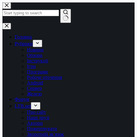
Перейти
до
вмісту
Немає
результатів
Головна
Рубрики
Новини
Обзори
Інструкції
Ігри
Програми
Робоче оточення
Android
Сервер
Железо
Форум
LTB.net
Про сайт
Наші друзі
Автори
Пожертвувати
Зворотній зв’язок