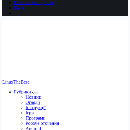
Статті користувачів
Вхід
LinuxTheBest
Рубрики
Новини
Огляди
Інструкції
Ігри
Програми
Робоче оточення
Android