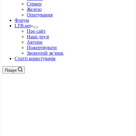
Сервер
Железо
Опитування
Форум
LTB.net
Про сайт
Наші друзі
Автори
Пожертвувати
Зворотній зв’язок
Статті користувачів
Пошук