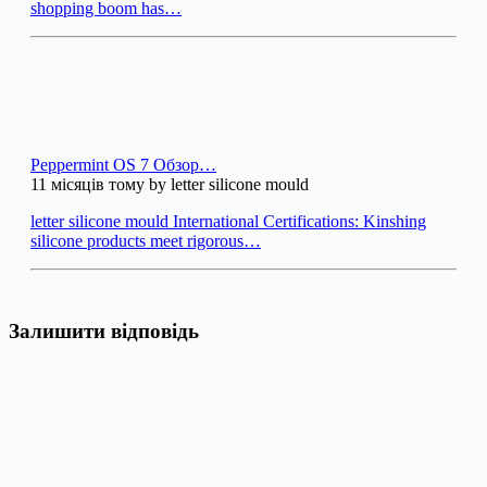
shopping boom has…
Peppermint OS 7 Обзор…
11 місяців тому by letter silicone mould
letter silicone mould International Certifications: Kinshing
silicone products meet rigorous…
Залишити відповідь