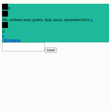
0
Ми любимо ваші думки, будь ласка, прокоментуйте.
x
(
)
x
|
Відповідь
Insert