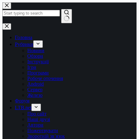
Перейти
до
вмісту
Немає
результатів
Головна
Рубрики
Новини
Обзори
Інструкції
Ігри
Програми
Робоче оточення
Android
Сервер
Железо
Форум
LTB.net
Про сайт
Наші друзі
Автори
Пожертвувати
Зворотній зв’язок