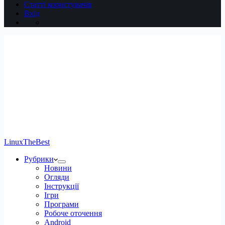
Статті користувачів
Вхід
LinuxTheBest
Рубрики
Новини
Огляди
Інструкції
Ігри
Програми
Робоче оточення
Android