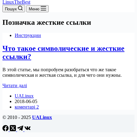
LinuxTheBest
Пошук
Меню
Позначка
жесткие ссылки
Инструкции
Что такое символические и жесткие
ссылки?
В этой статье, мы попробуем разобраться что же такое
символическая и жесткая ссылка, и для чего они нужны.
Что
Читати далі
такое
UALinux
символические
2018-06-05
и
коментарі 2
жесткие
ссылки?
© 2010 - 2025
UALinux