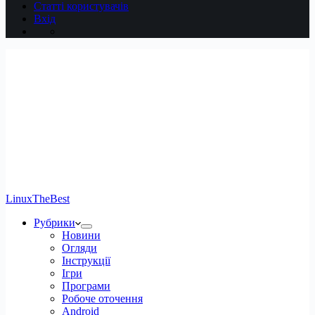
Статті користувачів
Вхід
LinuxTheBest
Рубрики
Новини
Огляди
Інструкції
Ігри
Програми
Робоче оточення
Android