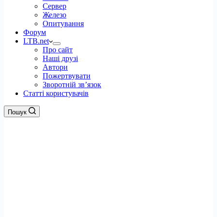
Сервер
Железо
Опитування
Форум
LTB.net
Про сайт
Наші друзі
Автори
Пожертвувати
Зворотній зв’язок
Статті користувачів
Пошук