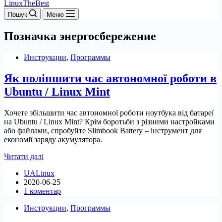
LinuxTheBest
Пошук
Меню
Позначка
энергосбережение
Инструкции
,
Программы
Як поліпшити час автономної роботи в
Ubuntu / Linux Mint
Хочете збільшити час автономної роботи ноутбука від батареї
на Ubuntu / Linux Mint? Крім боротьби з різними настройками
або файлами, спробуйте Slimbook Battery – інструмент для
економії заряду акумулятора.
Як
Читати далі
поліпшити
UALinux
час
2020-06-25
автономної
1 коментар
роботи
в
Инструкции
,
Программы
Ubuntu
/