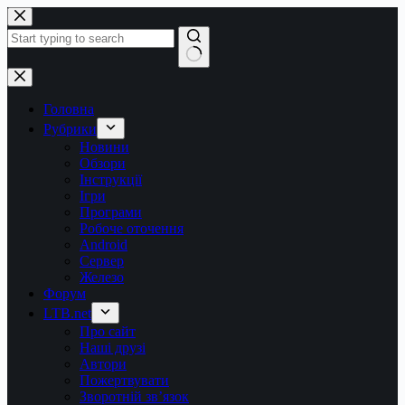
Перейти
до
вмісту
Немає
результатів
Головна
Рубрики
Новини
Обзори
Інструкції
Ігри
Програми
Робоче оточення
Android
Сервер
Железо
Форум
LTB.net
Про сайт
Наші друзі
Автори
Пожертвувати
Зворотній зв’язок