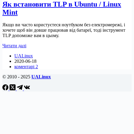
Як встановити TLP в Ubuntu / Linux
Linux
Mint
Mint
Якщо ви часто користуєтеся ноутбуком без електромережі, і
хочете щоб він довше працював від батареї, тоді інструмент
TLP допоможе вам в цьому.
Як
Читати далі
встановити
UALinux
TLP
2020-06-18
в
коментарі 2
Ubuntu
/
© 2010 - 2025
UALinux
Linux
Mint