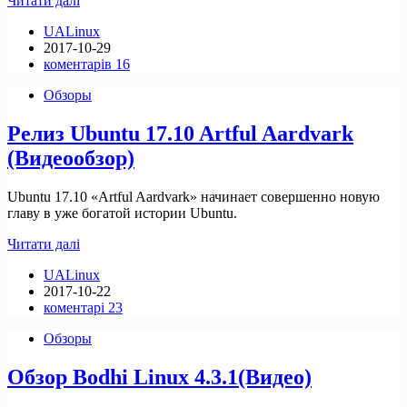
Читати далі
Ubuntu
UALinux
Mate
2017-10-29
17.10
коментарів 16
Artful
Aardvark(Видео)
Обзоры
Релиз Ubuntu 17.10 Artful Aardvark
(Видеообзор)
Ubuntu 17.10 «Artful Aardvark» начинает совершенно новую
главу в уже богатой истории Ubuntu.
Релиз
Читати далі
Ubuntu
UALinux
17.10
2017-10-22
Artful
коментарі 23
Aardvark
(Видеообзор)
Обзоры
Обзор Bodhi Linux 4.3.1(Видео)