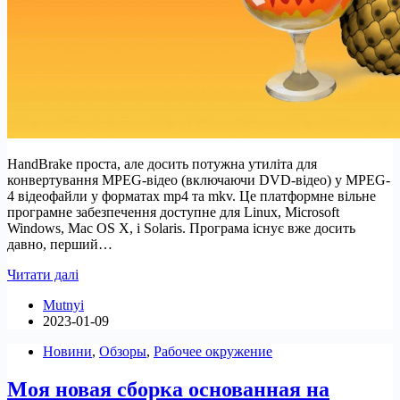
HandBrake проста, але досить потужна утиліта для
конвертування MPEG-відео (включаючи DVD-відео) у MPEG-
4 відеофайли у форматах mp4 та mkv. Це платформне вільне
програмне забезпечення доступне для Linux, Microsoft
Windows, Mac OS X, і Solaris. Програма існує вже досить
давно, перший…
Встановити
Читати далі
HandBrake
Mutnyi
1.6.0
2023-01-09
в
Ubuntu
Новини
,
Обзоры
,
Рабочее окружение
та
інших
Моя новая сборка основанная на
Linux