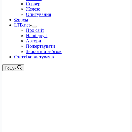
Сервер
Железо
Опитування
Форум
LTB.net
Про сайт
Наші друзі
Автори
Пожертвувати
Зворотній зв’язок
Статті користувачів
Пошук