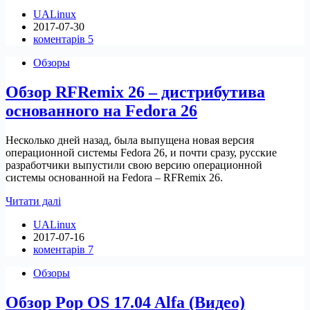
обновленный
UALinux
образ
2017-07-30
Deepin
коментарів 5
15.4.1
(<<ВИДЕООБЗОР>>)
Обзоры
Обзор RFRemix 26 – дистрибутива
основанного на Fedora 26
Несколько дней назад, была выпущена новая версия
операционной системы Fedora 26, и почти сразу, русские
разработчики выпустили свою версию операционной
системы основанной на Fedora – RFRemix 26.
Обзор
Читати далі
RFRemix
UALinux
26
2017-07-16
–
коментарів 7
дистрибутива
основанного
Обзоры
на
Fedora
Обзор Pop OS 17.04 Alfa (Видео)
26