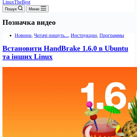
LinuxTheBest
Пошук
Меню
Позначка
видео
Новини
,
Читачі пишуть...
,
Инструкции
,
Программы
Встановити HandBrake 1.6.0 в Ubuntu
та інших Linux