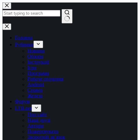
Перейти
до
вмісту
Немає
результатів
Головна
Рубрики
Новини
Обзори
Інструкції
Ігри
Програми
Робоче оточення
Android
Сервер
Железо
Форум
LTB.net
Про сайт
Наші друзі
Автори
Пожертвувати
Зворотній зв’язок