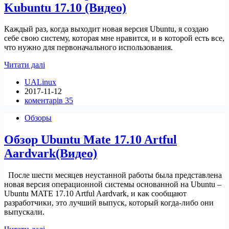
Kubuntu 17.10 (Видео)
Каждый раз, когда выходит новая версия Ubuntu, я создаю
себе свою систему, которая мне нравится, и в которой есть все,
что нужно для первоначального использования.
Моя
Читати далі
новая
UALinux
сборка
2017-11-12
основанная
коментарів 35
на
Kubuntu
Обзоры
17.10
(Видео)
Обзор Ubuntu Mate 17.10 Artful
Aardvark(Видео)
После шести месяцев неустанной работы была представлена
новая версия операционной системы основанной на Ubuntu –
Ubuntu MATE 17.10 Artful Aardvark, и как сообщают
разработчики, это лучший выпуск, который когда-либо они
выпускали.
Обзор