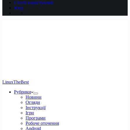
Статті користувачів
Вхід
LinuxTheBest
Рубрики
Новини
Огляди
Інструкції
Ігри
Програми
Робоче оточення
Android