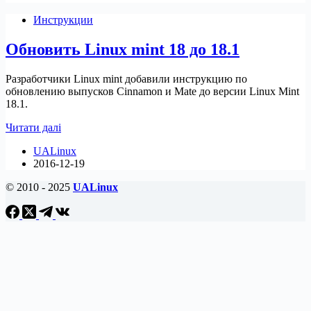
18.04
Инструкции
за
допомогою
Обновить Linux mint 18 до 18.1
Ubuntu
Pro
Разработчики Linux mint добавили инструкцию по
обновлению выпусков Cinnamon и Mate до версии Linux Mint
18.1.
Обновить
Читати далі
Linux
UALinux
mint
2016-12-19
18
до
© 2010 - 2025
UALinux
18.1