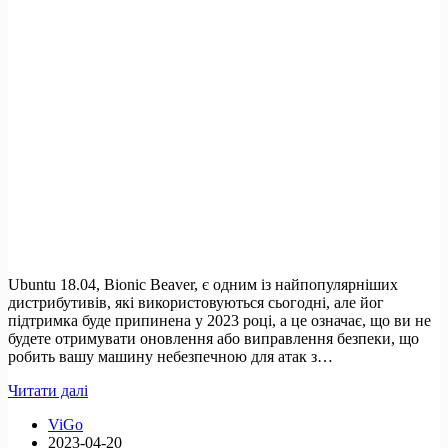
Ubuntu 18.04, Bionic Beaver, є одним із найпопулярніших
дистрибутивів, які використовуються сьогодні, але йог
підтримка буде припинена у 2023 році, а це означає, що ви не
будете отримувати оновлення або виправлення безпеки, що
робить вашу машину небезпечною для атак з…
Як
Читати далі
продовжити
ViGo
життя
2023-04-20
Ubuntu