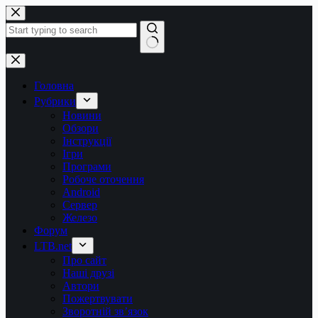
Перейти
до
вмісту
Немає
результатів
Головна
Рубрики
Новини
Обзори
Інструкції
Ігри
Програми
Робоче оточення
Android
Сервер
Железо
Форум
LTB.net
Про сайт
Наші друзі
Автори
Пожертвувати
Зворотній зв’язок