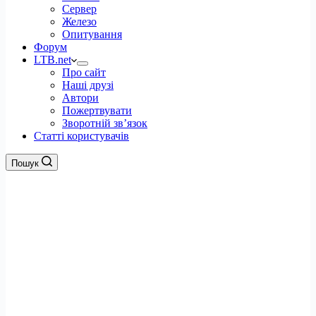
Сервер
Железо
Опитування
Форум
LTB.net
Про сайт
Наші друзі
Автори
Пожертвувати
Зворотній зв’язок
Статті користувачів
Пошук