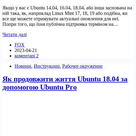
Якщо у вас є Ubuntu 14.04, 16.04, 18.04, або інша заснована на
ній така, як, наприклад Linux Mint 17, 18, 19 або подібна, ви
все ще можете отримувати актуальні оновлення для неї.
Попри того, що їхня публічна підтримка терміном на…
Як
Читати далі
отримувати
FOX
оновлення
2023-04-21
безпеки
коментарі 2
для
Ubuntu
Новини
,
Инструкции
,
Рабочее окружение
12.04,
14.04,
Як продовжити життя Ubuntu 18.04 за
16.04
та
допомогою Ubuntu Pro
18.04