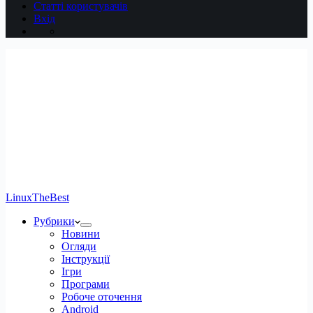
Статті користувачів
Вхід
LinuxTheBest
Рубрики
Новини
Огляди
Інструкції
Ігри
Програми
Робоче оточення
Android