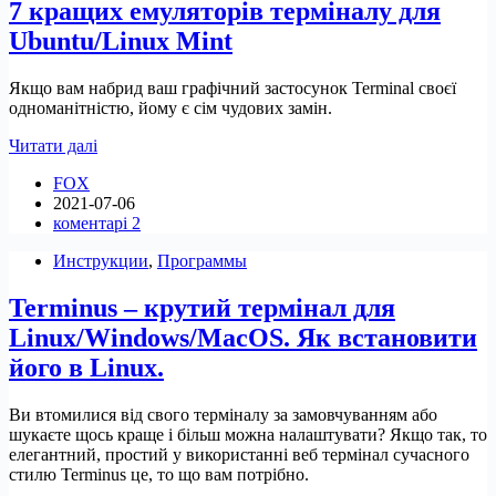
7 кращих емуляторів терміналу для
кожен
користувач
Ubuntu/Linux Mint
Linux
Якщо вам набрид ваш графічний застосунок Terminal своєї
одноманітністю, йому є сім чудових замін.
7
Читати далі
кращих
FOX
емуляторів
2021-07-06
терміналу
коментарі 2
для
Ubuntu/Linux
Инструкции
,
Программы
Mint
Terminus – крутий термінал для
Linux/Windows/MacOS. Як встановити
його в Linux.
Ви втомилися від свого терміналу за замовчуванням або
шукаєте щось краще і більш можна налаштувати? Якщо так, то
елегантний, простий у використанні веб термінал сучасного
стилю Terminus це, то що вам потрібно.