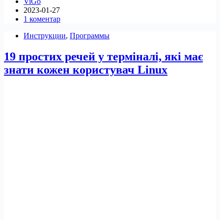
ViGo
одноразові
2023-01-27
завдання
1 коментар
в
Linux
Инструкции
,
Программы
за
допомогою
19 простих речей у терміналі, які має
at
знати кожен користувач Linux