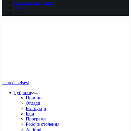
Статті користувачів
Вхід
LinuxTheBest
Рубрики
Новини
Огляди
Інструкції
Ігри
Програми
Робоче оточення
Android