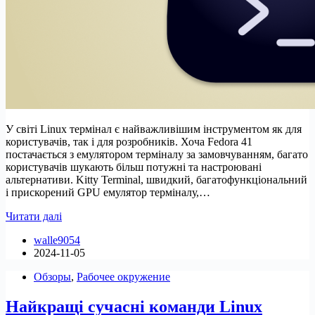
У світі Linux термінал є найважливішим інструментом як для
користувачів, так і для розробників. Хоча Fedora 41
постачається з емулятором терміналу за замовчуванням, багато
користувачів шукають більш потужні та настроювані
альтернативи. Kitty Terminal, швидкий, багатофункціональний
і прискорений GPU емулятор терміналу,…
Як
Читати далі
встановити
walle9054
Kitty
2024-11-05
Terminal
на
Обзоры
,
Рабочее окружение
Fedora
Найкращі сучасні команди Linux