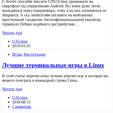
Є безліч способів змусити GNU/Linux працювати на
смартфоні під управлінням Android. Всі вони дуже легко
знаходяться через пошуковики, тому я на них зупинятися не
збираюся. А ось любителям поганяти на мобільнику
простенький і водночас багатофункціональний емулятор
терміналу Debian подібного дистрибутиву…
Termux
Читати далі
–
UALinux
мій
2019-01-01
улюблений
емулятор
Игры
,
Инструкции
терміналу
для
Лучшие терминальные игры в Linux
Android
В этой статье перечислены лучшие версии игр, в которые вы
можете поиграть в командной строке Linux.
Лучшие
Читати далі
терминальные
UALinux
игры
2018-08-15
в
1 коментар
Linux