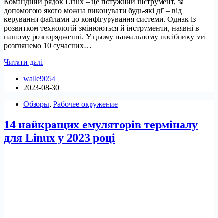
Командний рядок Linux – це потужний інструмент, за
допомогою якого можна виконувати будь-які дії – від
керування файлами до конфігурування системи. Однак із
розвитком технологій змінюються й інструменти, наявні в
нашому розпорядженні. У цьому навчальному посібнику ми
розглянемо 10 сучасних…
Найкращі
Читати далі
сучасні
walle9054
команди
2023-08-30
Linux
Обзоры
,
Рабочее окружение
14 найкращих емуляторів терміналу
для Linux у 2023 році