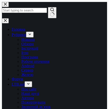
Перейти
до
вмісту
Немає
результатів
Головна
Рубрики
Новини
Обзори
Інструкції
Ігри
Програми
Робоче оточення
Android
Сервер
Железо
Форум
LTB.net
Про сайт
Наші друзі
Автори
Пожертвувати
Зворотній зв’язок