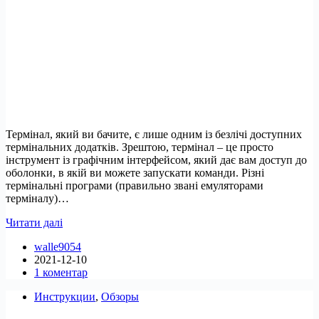
Термінал, який ви бачите, є лише одним із безлічі доступних
термінальних додатків. Зрештою, термінал – це просто
інструмент із графічним інтерфейсом, який дає вам доступ до
оболонки, в якій ви можете запускати команди. Різні
термінальні програми (правильно звані емуляторами
терміналу)…
19
Читати далі
простих
walle9054
речей
2021-12-10
у
1 коментар
терміналі,
які
Инструкции
,
Обзоры
має
знати