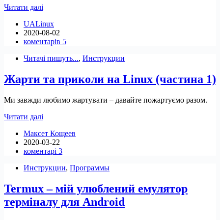
Terminus
Читати далі
–
UALinux
крутий
2020-08-02
термінал
коментарів 5
для
Linux/Windows/MacOS.
Читачі пишуть...
,
Инструкции
Як
встановити
Жарти та приколи на Linux (частина 1)
його
в
Linux.
Ми завжди любимо жартувати – давайте пожартуємо разом.
Жарти
Читати далі
та
Максет Кощеев
приколи
2020-03-22
на
коментарі 3
Linux
(частина
Инструкции
,
Программы
1)
Termux – мій улюблений емулятор
терміналу для Android