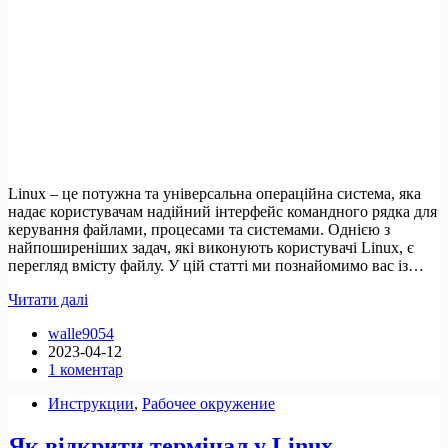
Linux – це потужна та універсальна операційна система, яка
надає користувачам надійний інтерфейс командного рядка для
керування файлами, процесами та системами. Однією з
найпоширеніших задач, які виконують користувачі Linux, є
перегляд вмісту файлу. У цій статті ми познайомимо вас із…
6
Читати далі
команд
walle9054
Linux
2023-04-12
для
1 коментар
перегляду
вмісту
Инструкции
,
Рабочее окружение
файлів
Як відкрити термінал у Linux