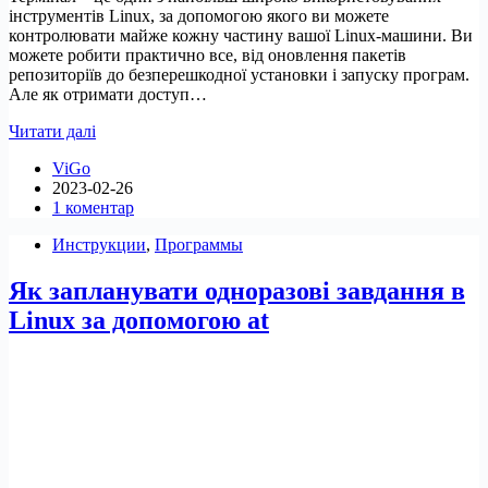
інструментів Linux, за допомогою якого ви можете
контролювати майже кожну частину вашої Linux-машини. Ви
можете робити практично все, від оновлення пакетів
репозиторіїв до безперешкодної установки і запуску програм.
Але як отримати доступ…
Як
Читати далі
відкрити
ViGo
термінал
2023-02-26
у
1 коментар
Linux
Инструкции
,
Программы
Як запланувати одноразові завдання в
Linux за допомогою at